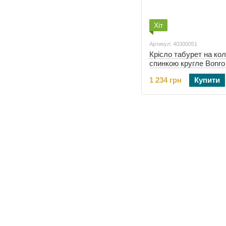
Хіт
Артикул: 40300051
Крісло табурет на кол
спинкою кругле Bonro
чорне (40300051)
1 234 грн
Купити