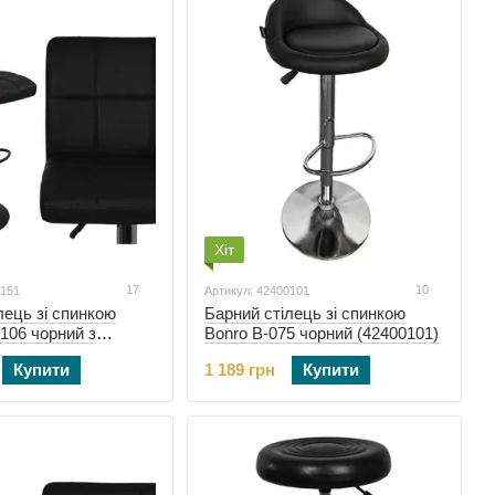
Хіт
17
10
0151
Артикул: 42400101
лець зі спинкою
Барний стілець зі спинкою
106 чорний з
Bonro B-075 чорний (42400101)
овою (47000151)
Купити
1 189 грн
Купити