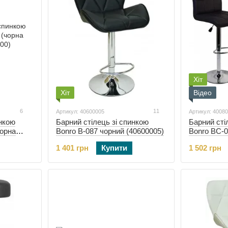
Хіт
Хіт
Відео
6
11
Артикул: 40600005
Артикул: 4008
инкою
Барний стілець зі спинкою
Барний сті
чорна
Bonro B-087 чорний (40600005)
Bonro BC-0
(40080026)
1 401 грн
Купити
1 502 грн