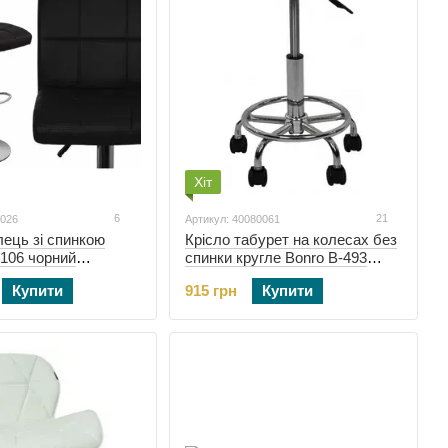
Хіт
6
21
0026
Артикул: 40080061
лець зі спинкою
Крісло табурет на колесах без
106 чорний
спинки кругле Bonro B-493
чорне (40080061)
Купити
915 грн
Купити