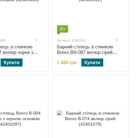
Хіт
5
8
0408
Артикул: 42400412
лець зі спинкою
Барний стілець зі спинкою
7 велюр чорне з
Bonro BN-087 велюр сірий
овою (42400408)
(42400412)
Купити
1 426 грн
Купити