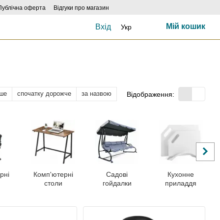
Публічна оферта
Відгуки про магазин
Мій кошик
Вхід
Укр
ше
спочатку дорожче
за назвою
Відображення:
рні
Комп'ютерні
Садові
Кухонне
столи
гойдалки
приладдя