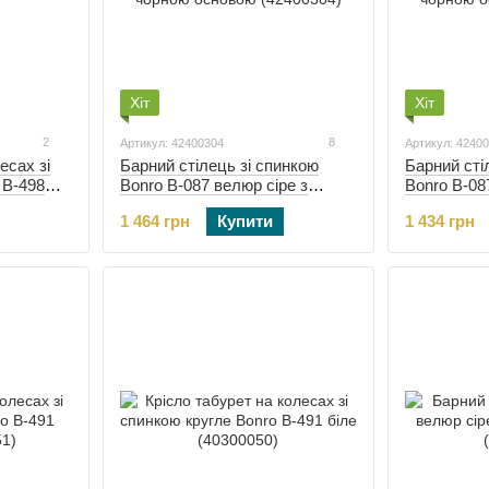
Хіт
Хіт
2
8
Артикул: 42400304
Артикул: 4240
есах зі
Барний стілець зі спинкою
Барний сті
 B-498
Bonro B-087 велюр сіре з
Bonro B-08
чорною основою (42400304)
чорною осн
1 464 грн
Купити
1 434 грн