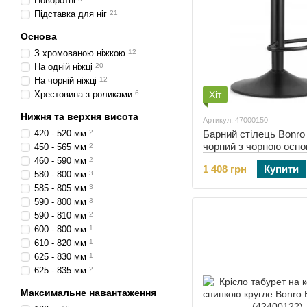
Поворотні
Підставка для ніг
21
Основа
З хромованою ніжкою
12
На одній ніжці
20
На чорній ніжці
12
Хрестовина з роликами
6
Хіт
Нижня та верхня висота
Артикул: 47000150
420 - 520 мм
2
Барний стілець Bonro
чорний з чорною осн
450 - 565 мм
2
(47000150)
460 - 590 мм
2
1 408 грн
Купити
580 - 800 мм
3
585 - 805 мм
3
590 - 800 мм
3
590 - 810 мм
2
600 - 800 мм
1
610 - 820 мм
1
625 - 830 мм
1
625 - 835 мм
2
Максимальне навантаження