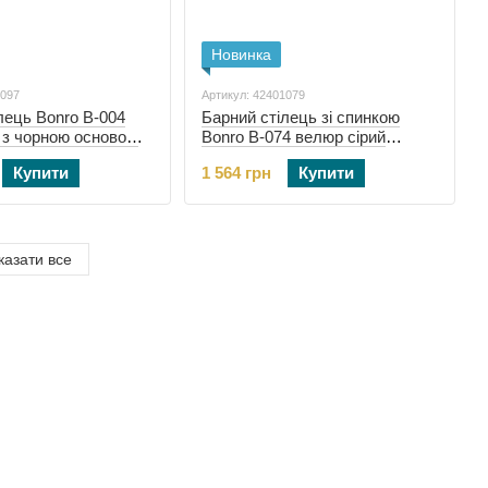
Новинка
1097
Артикул: 42401079
лець Bonro B-004
Барний стілець зі спинкою
 з чорною основою
Bonro B-074 велюр сірий
(42401079)
Купити
1 564 грн
Купити
казати все