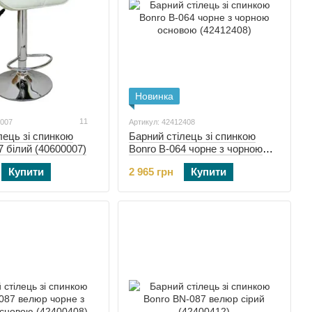
Новинка
11
0007
Артикул: 42412408
лець зі спинкою
Барний стілець зі спинкою
7 білий (40600007)
Bonro B-064 чорне з чорною
основою (42412408)
Купити
2 965 грн
Купити