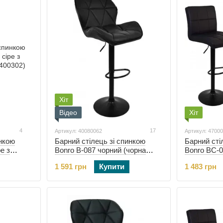
Хіт
Відео
Хіт
4
17
Артикул: 40080062
Артикул: 4700
инкою
Барний стілець зі спинкою
Барний сті
е з
Bonro B-087 чорний (чорна
Bonro BC-0
00302)
основа) (40080062)
чорною осн
1 591 грн
Купити
1 483 грн