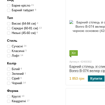
Барне крісло
21
Барний табурет
6
Тип
Високі (64-84 см)
3
Середні (60-81 см)
13
Низькі (45-60 см)
6
Стиль
Сучасні
24
Класичні
5
Хіт
Лофт
14
Артикул: 42400302
Колір
Барний стілець зі сп
Білий
6
Bonro B-074 велюр сір
Зелений
1
чорною основою (424
1 853 грн
Купити
Сірий
6
Чорний
14
Форма
Круглі
10
Квадратні
17