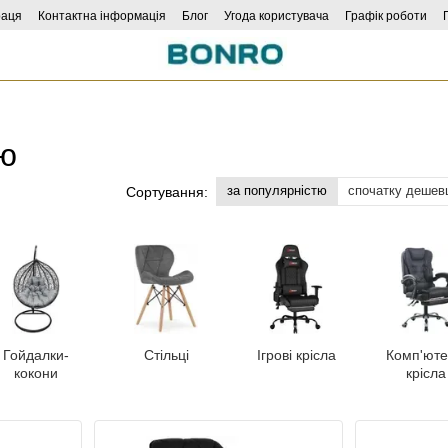
раця
Контактна інформація
Блог
Угода користувача
Графік роботи
ою
за популярністю
спочатку дешев
Сортування:
Гойдалки-
Стільці
Ігрові крісла
Комп'юте
кокони
крісла