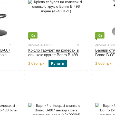
Хіт
Хіт
4
6
Артикул: 42400121
Артикул: 4060
 B-067
Крісло табурет на колесах зі
Барний сті
овою
спинкою кругле Bonro B-498
Bonro B-08
чорне (42400121)
1 095 грн
Купити
1 663 грн