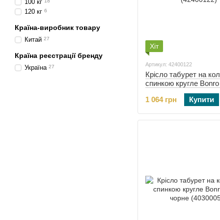
100 кг
18
120 кг
6
Країна-виробник товару
Китай
27
Хіт
Країна реєстрації бренду
Артикул: 42400122
Україна
27
Крісло табурет на кол
спинкою кругле Bonro
біле (42400122)
1 064 грн
Купити