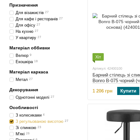
Призначення
Для візажистів
27
Для кафе і ресторанів
27
Для офісу
27
На кухню
27
У квартиру
27
Матеріал оббивки
Велюр
9
Хіт
Екошкіра
18
Артикул: 42400100
Матеріал каркаса
Барний стілець зі сп
Метал
27
Bonro B-075 чорний (
основа) (42400100)
Декорування
1 206 грн
Купити
Однотонні моделі
27
Особливості
З колесиками
4
З регульованою висотою
27
Зі спинкою
23
М'які
26
6