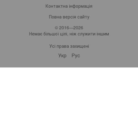
Контактна інформація
Повна версія сайту
© 2016—2026
Немає більшої цілі, ніж служити іншим
Усі права захищені
Укр
Рус
bonro ua
573 Subscribers
•
229 Videos
•
2.1M Views