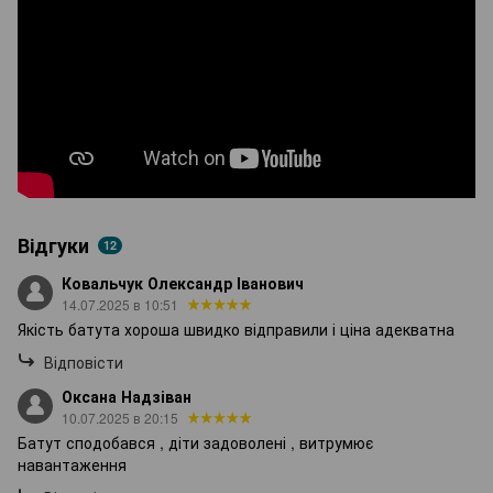
Відгуки
12
Ковальчук Олександр Іванович
14.07.2025 в 10:51
Якість батута хороша швидко відправили і ціна адекватна
Відповісти
Оксана Надзіван
10.07.2025 в 20:15
Батут сподобався , діти задоволені , витрумює
навантаження