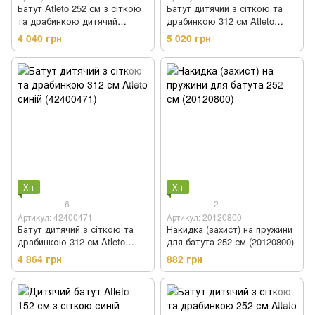
Батут Atleto 252 см з сіткою
Батут дитячий з сіткою та
та драбинкою дитячий
драбинкою 312 см Atleto
(20000800)
(20001001)
4 040 грн
5 020 грн
Хіт
Хіт
6
2
Артикул: 42400471
Артикул: 20120800
Батут дитячий з сіткою та
Накидка (захист) на пружини
драбинкою 312 см Atleto
для батута 252 см (20120800)
синій (42400471)
4 864 грн
882 грн