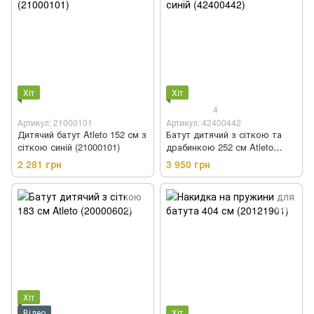
Хіт
Хіт
4
Артикул: 21000101
Артикул: 42400442
Дитячий батут Atleto 152 см з
Батут дитячий з сіткою та
сіткою синій (21000101)
драбинкою 252 см Atleto
синій (42400442)
2 281 грн
3 950 грн
Хіт
Відео
Хіт