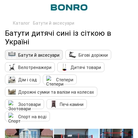
Каталог
Батути й аксесуари
Батути дитячі сині із сіткою в
Україні
Батути й аксесуари
Бігові доріжки
Велотренажери
Дитячі товари
Дім і сад
Степери
Дорожні сумки та валізи на колесах
Зоотовари
Печі-каміни
Спорт на воді