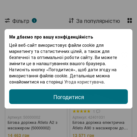
Фільтр
За популярністю
1
Ми дбаємо про вашу конфіденційність
Максимальне навантаження
110 кг
Цей веб-сайт використовує файли cookie для
маркетингу та статистичних цілей, а також для
безпечної та оптимальної роботи сайту. Ви можете
змінити це в налаштуваннях вашого браузера.
Натисніть кнопку «Погодитися», щоб дати згоду на
використання файлів cookie. Детальніше можна
ознайомитися на сторінці
Угода користувача
.
Погодитися
Хіт
1
Артикул: 50000002
Артикул: 42401031
Бігова доріжка Atleto A2 з
Бігова доріжка електрична
масажером (50000002)
Atleto A90 з масажером до
14,8 км/год з кутом нахилу
14 463 грн
13 571 грн