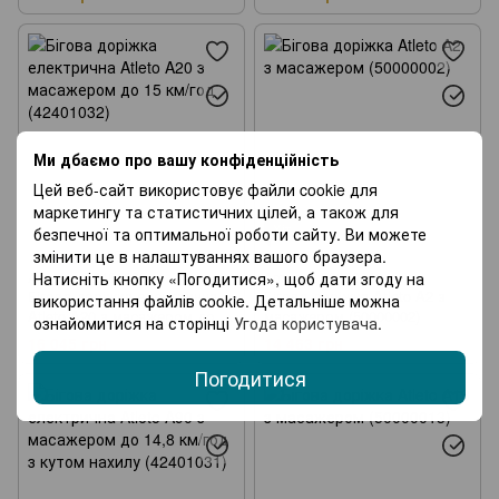
Ми дбаємо про вашу конфіденційність
Цей веб-сайт використовує файли cookie для
маркетингу та статистичних цілей, а також для
Хіт
безпечної та оптимальної роботи сайту. Ви можете
змінити це в налаштуваннях вашого браузера.
1
Натисніть кнопку «Погодитися», щоб дати згоду на
Артикул: 42401032
Артикул: 50000002
Бігова доріжка електрична
Бігова доріжка Atleto A2 з
використання файлів cookie. Детальніше можна
Atleto A20 з масажером до 15
масажером (50000002)
ознайомитися на сторінці
Угода користувача
.
км/год (42401032)
16 045 грн
14 463 грн
Погодитися