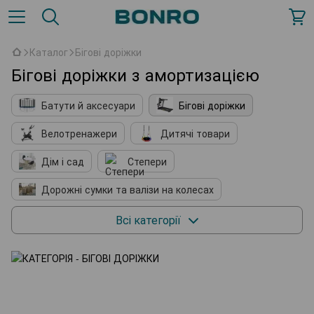
Каталог
Бігові доріжки
Бігові доріжки з амортизацією
Батути й аксесуари
Бігові доріжки
Велотренажери
Дитячі товари
Дім і сад
Степери
Дорожні сумки та валізи на колесах
Зоотовари
Печі-каміни
Всі категорії
Спорт на воді