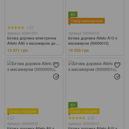
Хіт
Товар закінчується
1
Артикул: 42401031
Артикул: 50000013
Бігова доріжка електрична
Бігова доріжка Atleto A13 з
Atleto A90 з масажером до
масажером (50000013)
14,8 км/год з кутом нахилу
13 571 грн
19 330 грн
(42401031)
Хіт
Скоро у продажі
Скоро у продажі
2
2
Артикул: 50000005
Артикул: 50000010
Бігова доріжка Atleto A5 з
Бігова доріжка Atleto A10 з