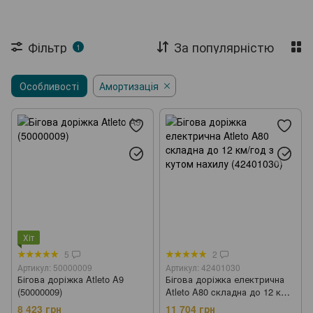
Фільтр
За популярністю
1
Особливості
Амортизація
Хіт
5
2
Артикул: 50000009
Артикул: 42401030
Бігова доріжка Atleto A9
Бігова доріжка електрична
(50000009)
Atleto A80 cкладна до 12 км/
год з кутом нахилу (42401030)
8 423 грн
11 704 грн