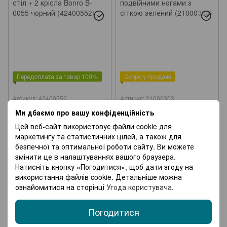
Передоплата за товар 100%
Скоро у продажі
Артикул: 42400552
Артикул: 21000303
Набір садових меблів стіл +
Батут Atleto 435 см з
Ми дбаємо про вашу конфіденційність
2 крісла Bonro B-6055 чорний
подвійними ногами з сіткою
(42400552)
зелений (21000303)
Цей веб-сайт використовує файли cookie для
2 151 грн
8 427 грн
маркетингу та статистичних цілей, а також для
безпечної та оптимальної роботи сайту. Ви можете
змінити це в налаштуваннях вашого браузера.
Натисніть кнопку «Погодитися», щоб дати згоду на
використання файлів cookie. Детальніше можна
ознайомитися на сторінці
Угода користувача
.
Погодитися