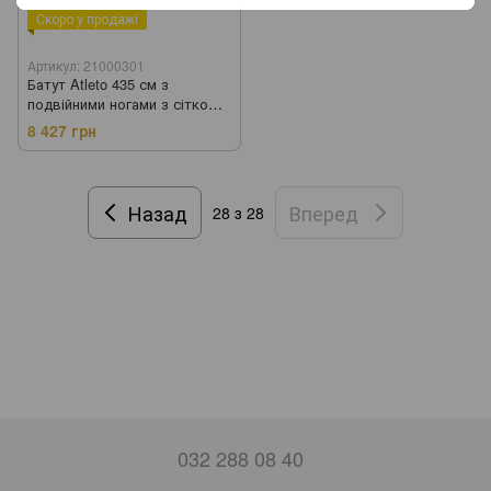
Скоро у продажі
Артикул: 21000301
Батут Atleto 435 см з
подвійними ногами з сіткою
синій (21000301)
8 427 грн
Назад
Вперед
28
з 28
032 288 08 40