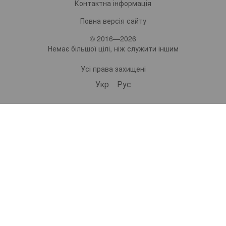
Контактна інформація
Повна версія сайту
© 2016—2026
Немає більшої цілі, ніж служити іншим
Усі права захищені
Укр
Рус
bonro ua
575 Subscribers
•
229 Videos
•
2.2M Views