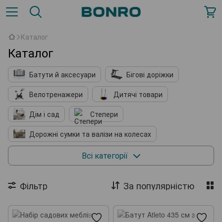
Каталог
Каталог
Батути й аксесуари
Бігові доріжки
Велотренажери
Дитячі товари
Дім і сад
Степери
Дорожні сумки та валізи на колесах
Зоотовари
Печі-каміни
Всі категорії
Спорт на воді
Фільтр
За популярністю