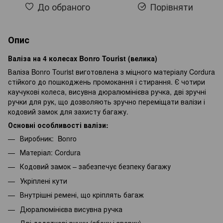
До обраного
Порівняти
Опис
Валіза на 4 колесах Bonro Tourist (велика)
Валіза Bonro Tourist виготовлена з міцного матеріалу Cordura
стійкого до пошкоджень промокання і стирання. Є чотири
каучукові колеса, висувна дюралюмінієва ручка, дві зручні
ручки для рук, що дозволяють зручно переміщати валізи і
кодовий замок для захисту багажу.
Основні особливості валізи:
Виробник: Bonro
Матеріал: Cordura
Кодовий замок – забезпечує безпеку багажу
Укріплені кути
Внутрішні ремені, що кріплять багаж
Дюралюмінієва висувна ручка
Дві додаткові ручки (збоку і зверху)