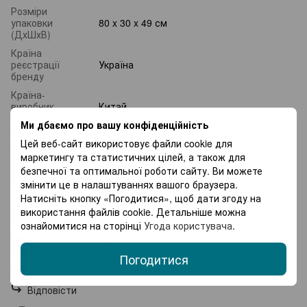
Розміри
упаковки
80 x 30 x 49 см
(ДхШхВ)
Країна
реєстрації
Україна
бренду
Країна-
виробник
Китай
товару
Ми дбаємо про вашу конфіденційність
Гарантія
12 місяців
Цей веб-сайт використовує файли cookie для
Орієнтовна
маркетингу та статистичних цілей, а також для
вартість
239 грн
безпечної та оптимальної роботи сайту. Ви можете
доставки
змінити це в налаштуваннях вашого браузера.
Натисніть кнопку «Погодитися», щоб дати згоду на
використання файлів cookie. Детальніше можна
Відгуки
4
ознайомитися на сторінці
Угода користувача
.
Бенюх Наталья
28.02.2026 в 19:57
Погодитися
Ще не випробувала, а на перший погляд товар гарний
Відповісти