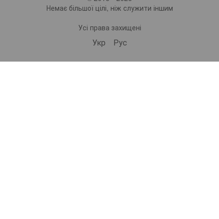
Немає більшої цілі, ніж служити іншим
Усі права захищені
Укр
Рус
bonro ua
573 Subscribers
•
229 Videos
•
2.1M Views
Набір валіз Bonro 3 штуки 2019 шампань (10500308)
ВІДЕООГЛЯД | Самокат дитячий триколісний 2в1 Spoko SP-322 рожевий (42401024)
ВІДЕООГЛЯД | Дорожній набір валіз Bonro 3 штуки 2019 шампань (10500308)
9/12/2025
8/29/2025
8/29/2025