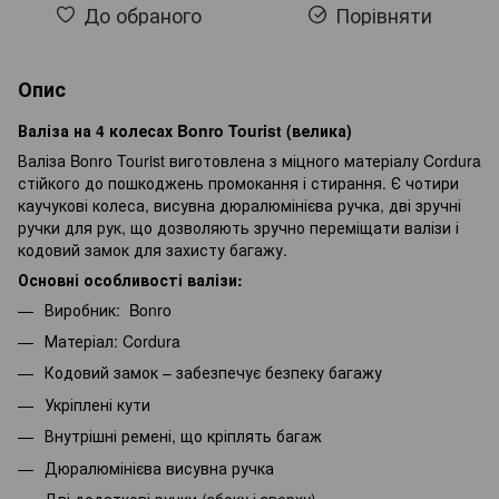
До обраного
Порівняти
Опис
Валіза на 4 колесах Bonro Tourist (велика)
Валіза Bonro Tourist виготовлена з міцного матеріалу Cordura
стійкого до пошкоджень промокання і стирання. Є чотири
каучукові колеса, висувна дюралюмінієва ручка, дві зручні
ручки для рук, що дозволяють зручно переміщати валізи і
кодовий замок для захисту багажу.
Основні особливості валізи:
Виробник: Bonro
Матеріал: Cordura
Кодовий замок – забезпечує безпеку багажу
Укріплені кути
Внутрішні ремені, що кріплять багаж
Дюралюмінієва висувна ручка
Дві додаткові ручки (збоку і зверху)