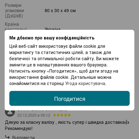
Розміри
упаковки
80 х 30 x 49 см
(ДхШхВ)
Країна
реєстрації
Україна
бренду
Ми дбаємо про вашу конфіденційність
Країна-
Цей веб-сайт використовує файли cookie для
виробник
Китай
маркетингу та статистичних цілей, а також для
товару
безпечної та оптимальної роботи сайту. Ви можете
Гарантія
12 місяців
змінити це в налаштуваннях вашого браузера.
Орієнтовна
Натисніть кнопку «Погодитися», щоб дати згоду на
вартість
239 грн
використання файлів cookie. Детальніше можна
доставки
ознайомитися на сторінці
Угода користувача
.
Відгуки
Погодитися
3
Білик Іванна Василівна
22.12.2025 в 09:12
Дякую за класну валізу , якість супер і швидка доставка👍
Рекомендую!
Відповісти