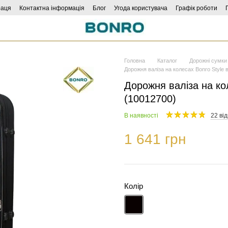
раця
Контактна інформація
Блог
Угода користувача
Графік роботи
Головна
Каталог
Дорожні сумки 
Дорожня валіза на колесах Bonro Style 
Дорожня валіза на ко
(10012700)
В наявності
22 від
1 641 грн
Колір