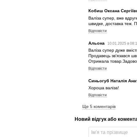
Кобиш Оксана Сергії
Валіза супер, вже вдру
швидке, доставка теж. 
Відповісти
Альона
10.01.2025 в 08:
Валіза супер дуже вміст
Продавець зв'язався шв
Отримала товар.Задово
Відповісти
Синьогуб Наталія Ана
Хороша валіза!
Відповісти
Ще 5 коментарів
Новий відгук або комент