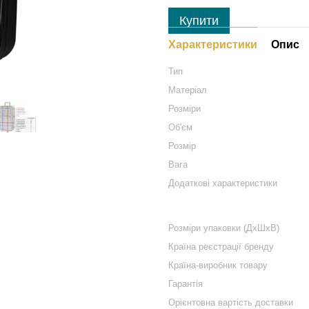
Купити
Характеристики
Опис
Тип
Матеріал
Розміри
Об'єм
Розмір
Вага
Додаткові характеристики
Розміри упаковки (ДхШхВ)
Країна реєстрації бренду
Країна-виробник товару
Гарантія
Орієнтовна вартість доставки