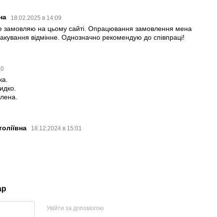
вна
18.02.2025 в 14:09
ге замовляю на цьому сайті. Опрацювання замовлення мена
Пакування відмінне. Однозначно рекомендую до співпраці!
10
ка.
идко.
лена.
толіївна
18.12.2024 в 15:01
ар
Увійти за допомогою