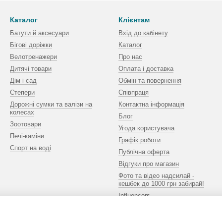
Каталог
Клієнтам
Батути й аксесуари
Вхід до кабінету
Бігові доріжки
Каталог
Велотренажери
Про нас
Дитячі товари
Оплата і доставка
Дім і сад
Обмін та повернення
Степери
Співпраця
Дорожні сумки та валізи на
Контактна інформація
колесах
Блог
Зоотовари
Угода користувача
Печі-каміни
Графік роботи
Спорт на воді
Публічна оферта
Відгуки про магазин
Фото та відео надсилай -
кешбек до 1000 грн забирай!
Influencers
Ми в соцмережах