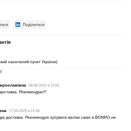
тися
Поділитися
антія
який населений пункт України)
у
Мирославівна
08.08.2025 в 15:03
 доставка. Рекомендую!!!
ївна
17.05.2025 в 15:46
дка доставка. Рекомендую купувати валізи саме в BONRO не