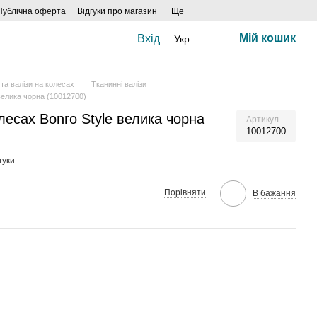
Публічна оферта
Відгуки про магазин
Ще
Мій кошик
Вхід
Укр
та валізи на колесах
Тканинні валізи
велика чорна (10012700)
лесах Bonro Style велика чорна
Артикул
10012700
гуки
Порівняти
В бажання