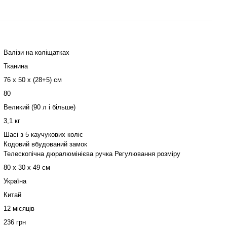
Валізи на коліщатках
Тканина
76 х 50 х (28+5) см
80
Великий (90 л і більше)
3,1 кг
Шасі з 5 каучукових коліс
Кодовий вбудований замок
Телескопічна дюралюмінієва ручка Регулювання розміру
80 х 30 х 49 см
Україна
Китай
12 місяців
236 грн