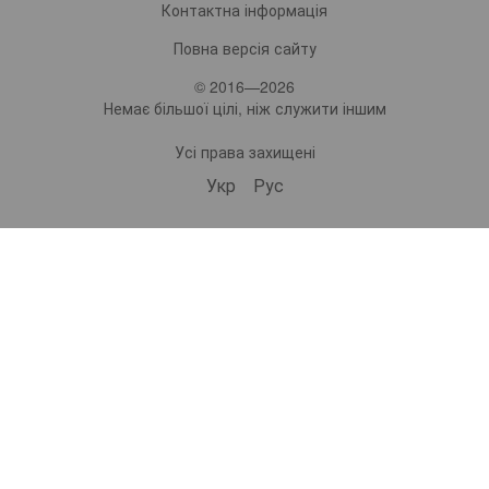
Контактна інформація
Повна версія сайту
© 2016—2026
Немає більшої цілі, ніж служити іншим
Усі права захищені
Укр
Рус
bonro ua
575 Subscribers
•
229 Videos
•
2.2M Views