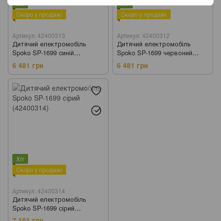
Хіт
Хіт
Скоро у продажі
Скоро у продажі
Артикул: 42400313
Артикул: 42400312
Дитячий електромобіль
Дитячий електромобіль
Spoko SP-1699 синій
Spoko SP-1699 червоний
(42400313)
(42400312)
6 481 грн
6 481 грн
Хіт
Скоро у продажі
Артикул: 42400314
Дитячий електромобіль
Spoko SP-1699 сірий
(42400314)
7 101 грн