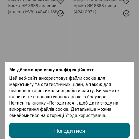
Артикул: 42401135
Артикул: 42412071
Дитячий електромобіль
Дитячий електромобіль
Ми дбаємо про вашу конфіденційність
Spoko SP-8688 зелений
Spoko SP-8688 синій
Цей веб-сайт використовує файли cookie для
(колеса EVA) (42401135)
(42412071)
8 859 грн
8 631 грн
маркетингу та статистичних цілей, а також для
безпечної та оптимальної роботи сайту. Ви можете
змінити це в налаштуваннях вашого браузера.
Натисніть кнопку «Погодитися», щоб дати згоду на
використання файлів cookie. Детальніше можна
ознайомитися на сторінці
Угода користувача
.
Погодитися