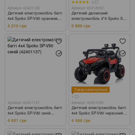
3
Артикул: 42401136
Артикул: 42412052
Дитячий електромобіль баггі
Дитячий двомісний
4х4 Spoko SP-V90 оранжевий
електромобіль 4*4 Spoko SP-
(42401136)
8888 червоний (42412052)
4 210 грн
6 899 грн
Товар закінчується
1
Артикул: 42401137
Артикул: 42401056
Дитячий електромобіль баггі
Дитячий електромобіль баггі
4х4 Spoko SP-V90 синій
4х4 Spoko SP-V90 червоний
(42401137)
(42401056)
4 651 грн
4 488 грн