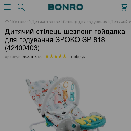
Каталог
Дитячі товари
Стільці для годування
Дитячий с
Дитячий стілець шезлонг-гойдалка
для годування SPOKO SP-818
(42400403)
Артикул:
42400403
1 відгук