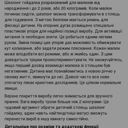
Шезлонг гойдалка розрахований для малюків від
народження і до 2 років, або 20 кілограмів. Коли малюк
починає сидіти, шезлонг можна трансформувати в стілець
для годування. З метою безпеки мається ремінь для
фіксації дитини. На опорних дугах розміщено спеціальні
пластикові упори для надійної позиції виробу. Для активації
хитання їх необхідно зняти. Це робиться одним легким
рухом. Зміна позиці цих упорів дає можливість обмежувати
кут колихання, або задати режим плескання. Кожен малюк
може вподобати всі режими, або ж якийсь один. З цим
доведеться трішки проекспериментувати. Не засмучуйтесь,
якщо перший досвід взаємодії малюка зі стільцем був
негативним. Дитина має познайомитись з новою річчю у
своєму житті, звикнути до неї. Доволі часто все нове
спочатку лякає крихітних дослідників. Це цілком нормальне
явище.
Верхнє покриття виробу легко знімається для зручного
прання. Вага виробу трохи більше ніж 2 кілограми. Це
чудовий аргумент обрати дитячий стілець шезлонг
гойдалку, адже навіть найтендітніші матусі зможуть
перенести виріб в іншу кімнату самостійно.
Детальніше про розміри та додаткові функції