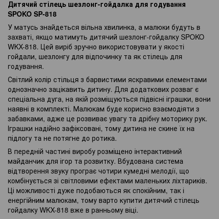
Дитячий стілець шезлонг-гойдалка для годування
SPOKO SP-818
У матусь знайдеться вільна хвилинка, а малюки будуть в
захваті, якщо матимуть дитячий шезлонг-гойдалку SPOKO
WKX-818. Цей виріб зручно використовувати у якості
гойдали, шезлонгу для відпочинку та як стілець для
годування.
Світлий колір стільця з барвистими яскравими елементами
однозначно зацікавить дитину. Для додаткових розваг є
спеціальна дуга, на якій розміщуються підвісні іграшки, вони
наявні в комплекті. Малюкам буде корисно взаємодіяти з
забавками, адже це розвиває увагу та дрібну моторику рук.
Іграшки надійно зафіксовані, тому дитина не скине їх на
підлогу та не потягне до ротика.
В передній частині виробу розміщено інтерактивний
майданчик для ігор та розвитку. Вбудована система
відтворення звуку програє чотири кумедні мелодії, що
комбінується зі світловими ефектами маленьких ліхтариків.
Ці можливості дуже подобаються як спокійним, так і
енергійним малюкам, тому варто купити дитячий стілець
гойдалку WKX-818 вже в ранньому віці.