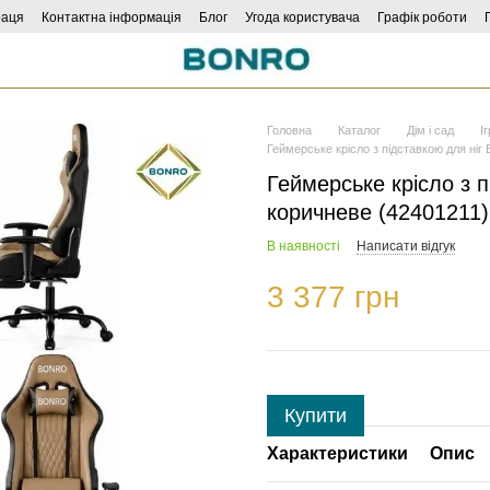
раця
Контактна інформація
Блог
Угода користувача
Графік роботи
Головна
Каталог
Дім і сад
І
Геймерське крісло з підставкою для ніг
Геймерське крісло з 
коричневе (42401211)
В наявності
Написати відгук
3 377 грн
Купити
Характеристики
Опис