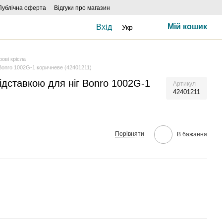
Публічна оферта
Відгуки про магазин
Мій кошик
Вхід
Укр
грові крісла
 Bonro 1002G-1 коричневе (42401211)
підставкою для ніг Bonro 1002G-1
Артикул
42401211
Порівняти
В бажання