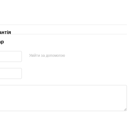
антія
ар
Увійти за допомогою