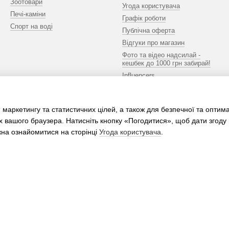
Зоотовари
Угода користувача
Печі-каміни
Графік роботи
Спорт на воді
Публічна оферта
Відгуки про магазин
Фото та відео надсилай -
кешбек до 1000 грн забирай!
Influencers
Ми в соцмережах
 маркетингу та статистичних цілей, а також для безпечної та оптим
х вашого браузера. Натисніть кнопку «Погодитися», щоб дати згоду
жна ознайомитися на сторінці
Угода користувача
.