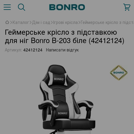
Каталог
Дім і сад
Ігрові крісла
Геймерське крісло з підст
Геймерське крісло з підставкою
для ніг Bonro B-203 біле (42412124)
Артикул:
42412124
Написати відгук