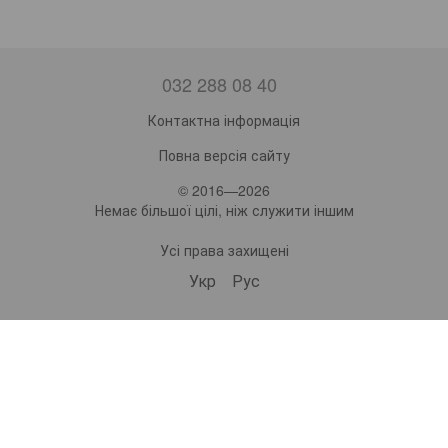
032 288 08 40
Контактна інформація
Повна версія сайту
© 2016—2026
Немає більшої цілі, ніж служити іншим
Усі права захищені
Укр
Рус
bonro ua
575 Subscribers
•
229 Videos
•
2.2M Views