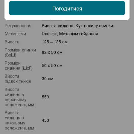
Погодитися
Особливості
З колесиками
,
З підголівником
,
З
підлокітниками
,
Зі спинкою
,
Поперекова
підтримка
,
Підставка для ніг
Регулювання
Висота сидіння, Кут нахилу спинки
Механізми
Газліфт, Механізм гойдання
Висота
125 – 135 см
Розміри спинки
82 х 50 см
(ВхШ)
Розміри
50 х 50 см
сидіння (ШхГ)
Висота
30 см
підлокітників
Висота
сидіння в
550
верхньому
положенні, мм
Висота
сидіння в
450
нижньому
положенні, мм