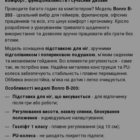
Проводите багато годин за комп’ютером? Модель
Bonro B-
203
- ідеальний вибір для геймерів, фрилансерів, офісних
працівників та всіх, хто цінує комфорт і ергономіку. Крісло
розроблене з урахуванням тривалого щоденного
використання та дозволяє зручно працювати або грати без
втоми.
Модель оснащена
підставкою для ніг
, зручними
підголівником і поперековою подушкою
, м’яким сидінням
та механізмом гойдання. Всі елементи регулюються - саме
так, як потрібно вам. Надійна металева конструкція та PU-
колеса забезпечують стабільність і плавне переміщення.
Оббивка зносостійка, м’яка на дотик і легко очищується.
Особливості моделі Bonro B-203:
Підставка для ніг, що висувається
- для відпочинку
після гри або роботи;
Регулювання висоти, нахилу спинки, блокування
положення
- індивідуальне налаштування;
Газліфт 1 класу
- плавне регулювання (хід 10 см);
PU-колеса
- не шкодять покриттю підлоги;