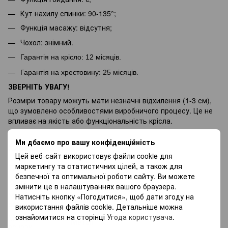
Кут нахилу спинки: 90-135°;
Функція масажу: відсутня;
Чохол: знімний.
Гарантія на крісло: 12 місяців.
Гарантія на хрестовину: 25
місяців.
ЗВЕРНІТЬ УВАГУ!
Розміри товару можуть мати незначні відхилення (1-3 см),
що зумовлено особливостями виробничого процесу. Це не
впливає на якість або функціональність крісла.
Ми дбаємо про вашу конфіденційність
Характеристики
Цей веб-сайт використовує файли cookie для
маркетингу та статистичних цілей, а також для
Тип
Крісла
безпечної та оптимальної роботи сайту. Ви можете
Колір
Білий
змінити це в налаштуваннях вашого браузера.
Матеріал
Натисніть кнопку «Погодитися», щоб дати згоду на
Екошкіра
оббивки
використання файлів cookie. Детальніше можна
ознайомитися на сторінці
Угода користувача
.
Матеріал
Метал
основи