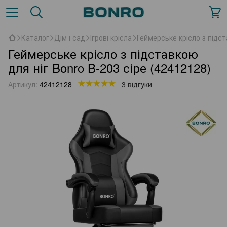
Каталог
Дім і сад
Ігрові крісла
Геймерське крісло з підст
Геймерське крісло з підставкою
для ніг Bonro B-203 сіре (42412128)
Артикул:
42412128
3 відгуки