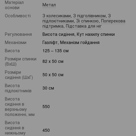
Матеріал
Метал
основи
Особливості
З колесиками
,
З підголівником
,
З
підлокітниками
,
Зі спинкою
,
Поперекова
підтримка
,
Підставка для ніг
Регулювання
Висота сидіння, Кут нахилу спинки
Механізми
Газліфт, Механізм гойдання
Висота
125 – 135 см
Розміри спинки
82 х 50 см
(ВхШ)
Розміри
50 х 50 см
сидіння (ШхГ)
Висота
30 см
підлокітників
Висота
сидіння в
550
верхньому
положенні, мм
Висота
сидіння в
450
нижньому