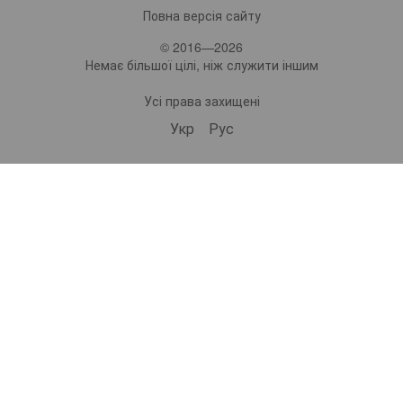
Повна версія сайту
© 2016—2026
Немає більшої цілі, ніж служити іншим
Усі права захищені
Укр
Рус
bonro ua
573 Subscribers
•
229 Videos
•
2.1M Views