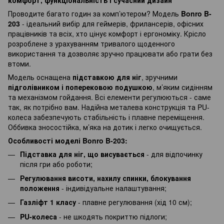
Проводите багато годин за комп’ютером? Модель
Bonro B-
203
- ідеальний вибір для геймерів, фрилансерів, офісних
працівників та всіх, хто цінує комфорт і ергономіку. Крісло
розроблене з урахуванням тривалого щоденного
використання та дозволяє зручно працювати або грати без
втоми.
Модель оснащена
підставкою для ніг
, зручними
підголівником і поперековою подушкою
, м’яким сидінням
та механізмом гойдання. Всі елементи регулюються - саме
так, як потрібно вам. Надійна металева конструкція та PU-
колеса забезпечують стабільність і плавне переміщення.
Оббивка зносостійка, м’яка на дотик і легко очищується.
Особливості моделі Bonro B-203:
Підставка для ніг, що висувається
- для відпочинку
після гри або роботи;
Регулювання висоти, нахилу спинки, блокування
положення
- індивідуальне налаштування;
Газліфт 1 класу
- плавне регулювання (хід 10 см);
PU-колеса
- не шкодять покриттю підлоги;