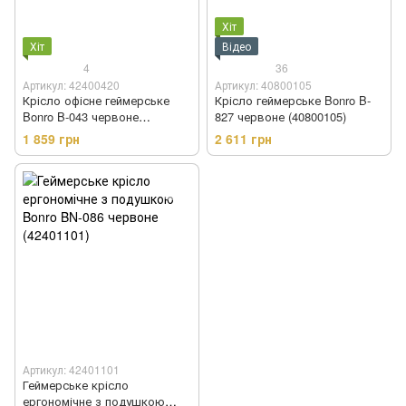
Хіт
Хіт
Відео
4
36
Артикул: 42400420
Артикул: 40800105
Крісло офісне геймерське
Крісло геймерське Bonro B-
Bonro B-043 червоне
827 червоне (40800105)
(42400420)
1 859 грн
2 611 грн
Артикул: 42401101
Геймерське крісло
ергономічне з подушкою