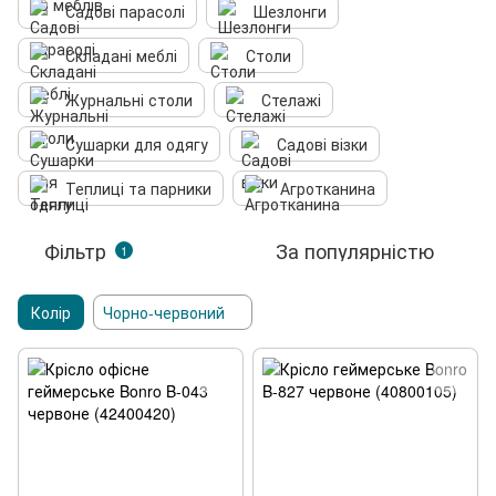
Садові парасолі
Шезлонги
Складані меблі
Столи
Журнальні столи
Стелажі
Сушарки для одягу
Садові візки
Теплиці та парники
Агротканина
Фільтр
За популярністю
1
Колір
Чорно-червоний