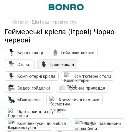
Каталог
Дім і сад
Ігрові крісла
Геймерські крісла (ігрові) Чорно-
червоні
Барні стільці
Гойдалки-кокони
Стільці
Ігрові крісла
Комп'ютерні крісла
Комп'ютерні столи
Садові гойдалки
Кухонне приладдя
М'які крісла
Косметичні столики
Підставки для взуття
Комплектуючі до меблів
Садові павільйони