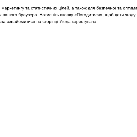
Ми в соцмережах
 маркетингу та статистичних цілей, а також для безпечної та оптим
х вашого браузера. Натисніть кнопку «Погодитися», щоб дати згоду
жна ознайомитися на сторінці
Угода користувача
.