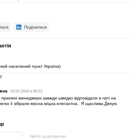
тися
Поділитися
антія
який населений пункт України)
у
ївна
16.04.2026 в 08:52
приємні менеджери,завжди швидко відповідали в чаті на
егко ії зібрали-якісна.міцна.елегантна.. Я щаслива.Дякую.
ар
Увійти за допомогою