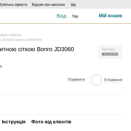
Публічна оферта
Відгуки про магазин
Ще
Мій кошик
Вхід
Укр
адові гойдалки
ro JD3060 бежева (80000026)
итною сіткою Bonro JD3060
Артикул
80000026
ук
Порівняти
В бажання
Інструкція
Фото від клієнтів