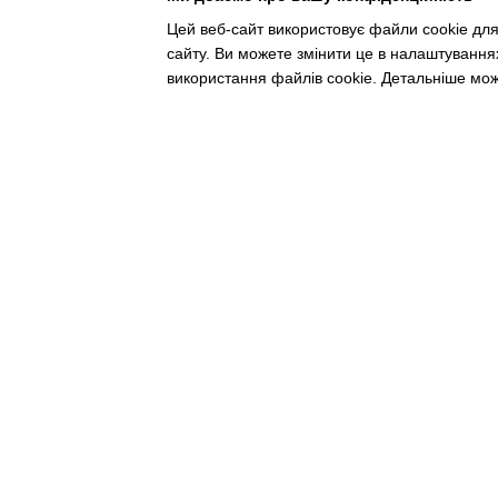
Цей веб-сайт використовує файли cookie для
сайту. Ви можете змінити це в налаштування
використання файлів cookie. Детальніше мо
bonro ua
573 Subscribers
•
229 Videos
•
2.1M Views