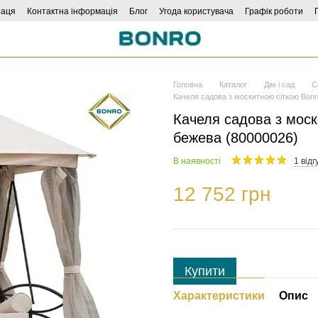
раця
Контактна інформація
Блог
Угода користувача
Графік роботи
Головна
Каталог
Дім і сад
С
Качеля садова з москитною сіткою Bon
Качеля садова з моск
бежева (80000026)
В наявності
1 відг
12 752 грн
Купити
Характеристики
Опис