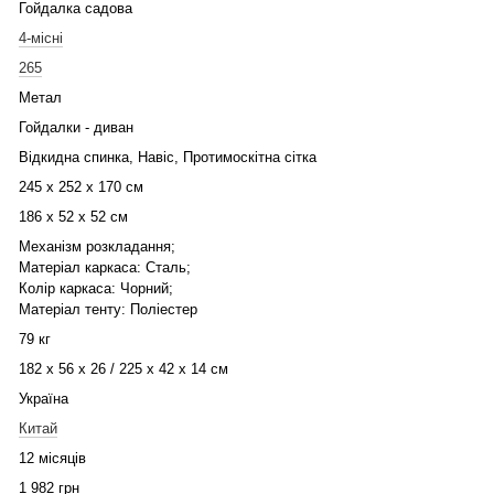
Гойдалка садова
4-місні
265
Метал
Гойдалки - диван
Відкидна спинка, Навіс, Протимоскітна сітка
245 x 252 x 170 см
186 х 52 х 52 см
Механізм розкладання;
Матеріал каркаса: Сталь;
Колір каркаса: Чорний;
Матеріал тенту: Поліестер
79 кг
182 х 56 х 26 / 225 х 42 х 14 см
Україна
Китай
12 місяців
1 982 грн