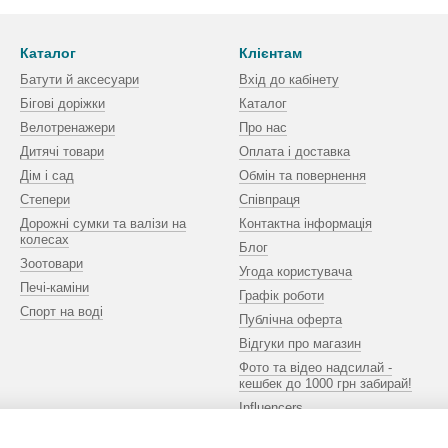
Каталог
Клієнтам
Батути й аксесуари
Вхід до кабінету
Бігові доріжки
Каталог
Велотренажери
Про нас
Дитячі товари
Оплата і доставка
Дім і сад
Обмін та повернення
Степери
Співпраця
Дорожні сумки та валізи на
Контактна інформація
колесах
Блог
Зоотовари
Угода користувача
Печі-каміни
Графік роботи
Спорт на воді
Публічна оферта
Відгуки про магазин
Фото та відео надсилай -
кешбек до 1000 грн забирай!
Influencers