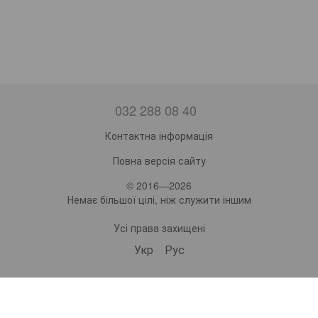
032 288 08 40
Контактна інформація
Повна версія сайту
© 2016—2026
Немає більшої цілі, ніж служити іншим
Усі права захищені
Укр
Рус