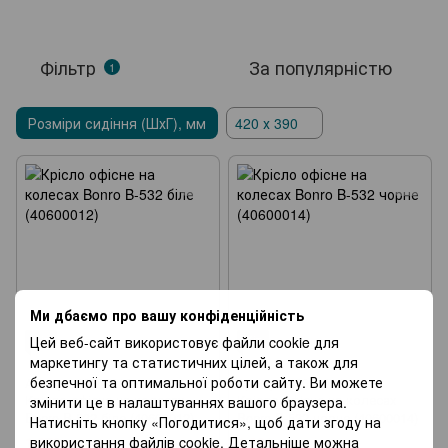
Складані меблі
Столи
Журнальні столи
Стелажі
Фільтр
За популярністю
1
Сушарки для одягу
Садові візки
Розміри сидіння (ШхГ), мм
420 х 390
Теплиці та парники
Агротканина
Ми дбаємо про вашу конфіденційність
Хіт
Хіт
Цей веб-сайт використовує файли cookie для
маркетингу та статистичних цілей, а також для
3
11
безпечної та оптимальної роботи сайту. Ви можете
Артикул: 40600012
Артикул: 40600014
Крісло офісне на колесах
Крісло офісне на колесах
змінити це в налаштуваннях вашого браузера.
Bonro B-532 біле (40600012)
Bonro B-532 чорне (40600014)
Натисніть кнопку «Погодитися», щоб дати згоду на
використання файлів cookie. Детальніше можна
1 279 грн
1 381 грн