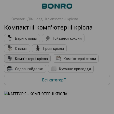
Каталог
Дім і сад
Комп'ютерні крісла
Компактні комп'ютерні крісла
Барні стільці
Гойдалки-кокони
Стільці
Ігрові крісла
Комп'ютерні крісла
Комп'ютерні столи
Садові гойдалки
Кухонне приладдя
М'які крісла
Косметичні столики
Всі категорії
Підставки для взуття
Комплектуючі до меблів
Садові павільйони
Садові парасолі
Шезлонги