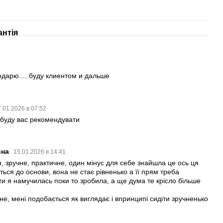
антія
2
одарю.....буду клиентом и дальше
.01.2026 в 07:52
р буду вас рекомендувати
вна
15.01.2026 в 14:41
, зручне, практичне, один мінус для себе знайшла це ось ця
ься до основи, вона не стає рівненько а її прям треба
ити я намучилась поки то зробила, а ще дума те крісло більше
не, мені подобається як виглядає і впринципі сидіти зручненько