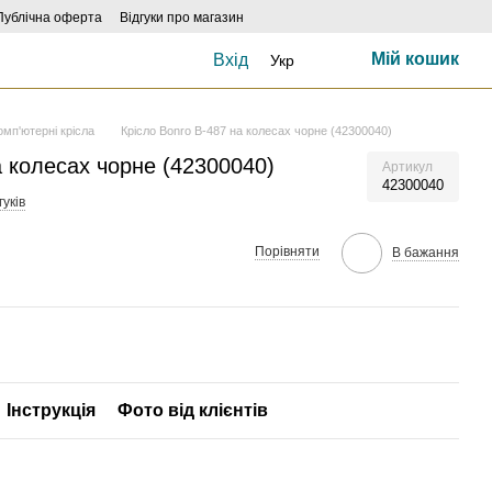
Публічна оферта
Відгуки про магазин
Мій кошик
Вхід
Укр
омп'ютерні крісла
Крісло Bonro B-487 на колесах чорне (42300040)
а колесах чорне (42300040)
Артикул
42300040
гуків
Порівняти
В бажання
Інструкція
Фото від клієнтів