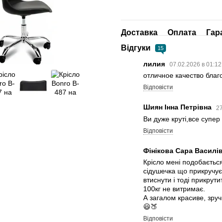
Доставка
Оплата
Гар
Відгуки
15
лилия
07.02.2026 в 01:1
отличное качество благ
Відповісти
Шиян Інна Петрівна
27
Ви дуже круті,все супе
Відповісти
Фінікова Сара Василі
Крісло мені подобається
сідушечка що прикручуєт
втиснути і тоді прикрут
100кг не витримає.
А загалом красиве, зруч
😃🍑
Відповісти