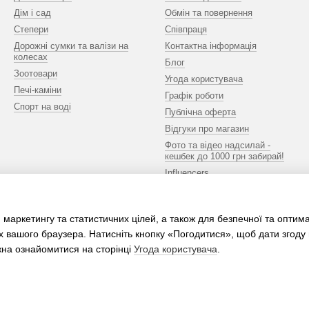
Дім і сад
Обмін та повернення
Степери
Співпраця
Дорожні сумки та валізи на
Контактна інформація
колесах
Блог
Зоотовари
Угода користувача
Печі-каміни
Графік роботи
Спорт на воді
Публічна оферта
Відгуки про магазин
Фото та відео надсилай -
кешбек до 1000 грн забирай!
Influencers
Ми в соцмережах
 маркетингу та статистичних цілей, а також для безпечної та оптим
х вашого браузера. Натисніть кнопку «Погодитися», щоб дати згоду
жна ознайомитися на сторінці
Угода користувача
.