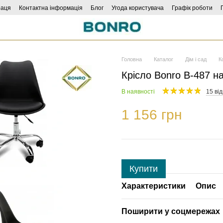
раця
Контактна інформація
Блог
Угода користувача
Графік роботи
Головна
Каталог
Дім і сад
К
Крісло Bonro B-487 н
В наявності
15 від
1 156 грн
Купити
Характеристики
Опис
Поширити у соцмережах