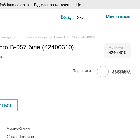
Публічна оферта
Відгуки про магазин
Ще
Мій кошик
Вхід
Укр
грові крісла
Крісло геймерське Bonro B-057 біле (42400610)
nro B-057 біле (42400610)
Артикул
42400610
к
Порівняти
В бажання
иться
Чорно-білий
Сітка; Тканина