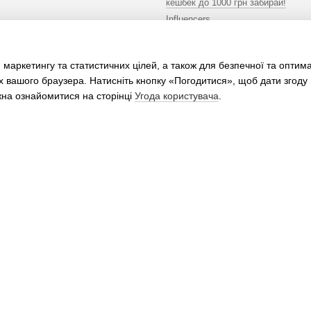
кешбек до 1000 грн забирай!
Influencers
Ми в соцмережах
 маркетингу та статистичних цілей, а також для безпечної та оптим
х вашого браузера. Натисніть кнопку «Погодитися», щоб дати згоду
жна ознайомитися на сторінці
Угода користувача
.