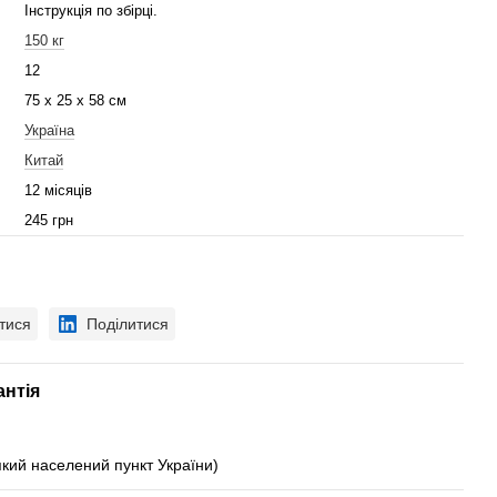
Інструкція по збірці.
150 кг
12
75 x 25 x 58 см
Україна
Китай
12 місяців
245 грн
тися
Поділитися
антія
який населений пункт України)