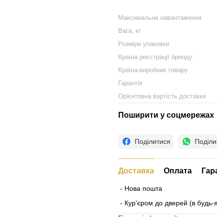
Максимальне навантаження
Вага, кг
Розміри упаковки
Країна реєстрації бренду
Країна-виробник товару
Гарантія
Орієнтовна вартість доставки
Поширити у соцмережах
Поділитися
Поділи
Доставка
Оплата
Гар
- Нова пошта
- Кур'єром до дверей (в будь-