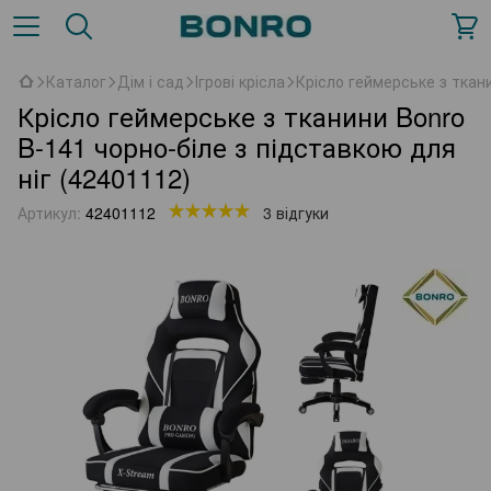
Каталог
Дім і сад
Ігрові крісла
Крісло геймерське з ткани
Крісло геймерське з тканини Bonro
B-141 чорно-біле з підставкою для
ніг (42401112)
Артикул:
42401112
3 відгуки