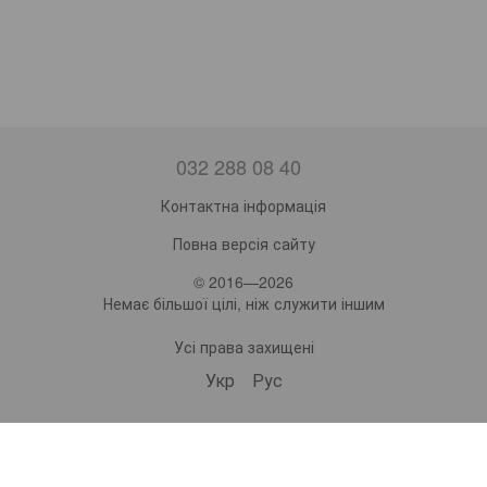
032 288 08 40
Контактна інформація
Повна версія сайту
© 2016—2026
Немає більшої цілі, ніж служити іншим
Усі права захищені
Укр
Рус