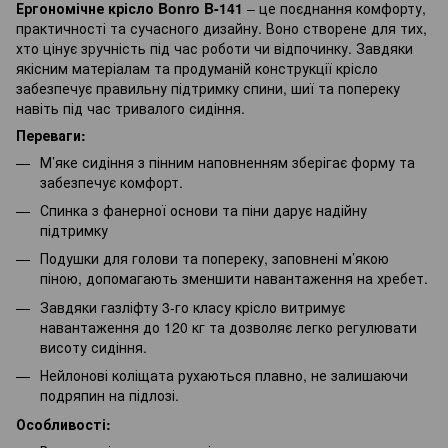
Ергономічне крісло Bonro B-141
– це поєднання комфорту,
практичності та сучасного дизайну. Воно створене для тих,
хто цінує зручність під час роботи чи відпочинку. Завдяки
якісним матеріалам та продуманій конструкції крісло
забезпечує правильну підтримку спини, шиї та попереку
навіть під час тривалого сидіння.
Переваги:
М’яке сидіння з пінним наповненням зберігає форму та
забезпечує комфорт.
Спинка з фанерної основи та піни дарує надійну
підтримку
Подушки для голови та попереку, заповнені м’якою
піною, допомагають зменшити навантаження на хребет.
Завдяки газліфту 3-го класу крісло витримує
навантаження до 120 кг та дозволяє легко регулювати
висоту сидіння.
Нейлонові коліщата рухаються плавно, не залишаючи
подряпин на підлозі.
Особливості: