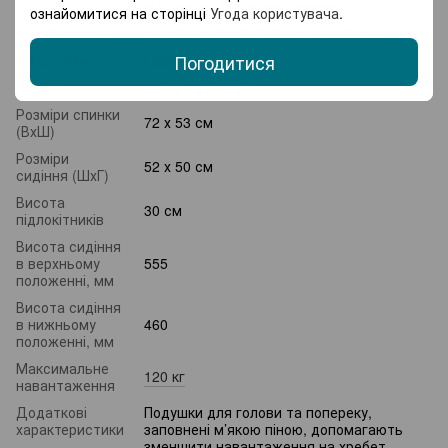
підтримка
,
Підставка для ніг
ознайомитися на сторінці
Угода користувача
.
Регулювання
Висота сидіння, Кут нахилу спинки
Погодитися
Механізми
Газліфт
Висота
113,5 – 123,5 см
Розміри спинки
72 х 53 см
(ВхШ)
Розміри
52 х 50 см
сидіння (ШхГ)
Висота
30 см
підлокітників
Висота сидіння
в верхньому
555
положенні, мм
Висота сидіння
в нижньому
460
положенні, мм
Максимальне
120 кг
навантаження
Додаткові
Подушки для голови та попереку,
характеристики
заповнені м’якою піною, допомагають
зменшити навантаження на хребет.