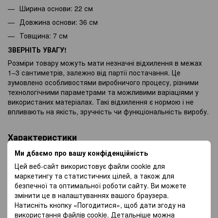
Ширина основи: 22 см
Довжина основи: 36 см
Товщина: 7 см
ЗВЕРНІТЬ УВАГУ!
Розміри товару можуть мати незначні відхилення в межах
1–3 сантиметрів, залежно від партії постачання. Це
зумовлено особливостями виробничого процесу, різними
технологічними параметрами та можливими варіаціями у
використаних матеріалах. Такі відхилення є нормою і не
впливають на якість, зручність чи функціональність виробу.
Характеристики
Ми дбаємо про вашу конфіденційність
Тип
Крісла
Цей веб-сайт використовує файли cookie для
Колір
Чорно-білий
маркетингу та статистичних цілей, а також для
Матеріал
безпечної та оптимальної роботи сайту. Ви можете
Тканина
оббивки
змінити це в налаштуваннях вашого браузера.
Особливості
З колесиками
,
З підголівником
,
З
Натисніть кнопку «Погодитися», щоб дати згоду на
підлокітниками
,
Зі спинкою
,
Поперекова
використання файлів cookie. Детальніше можна