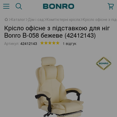
Каталог
Дім і сад
Комп'ютерні крісла
Крісло офісне з пі
Крісло офісне з підставкою для ніг
Bonro B-058 бежеве (42412143)
Артикул:
42412143
1 відгук