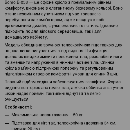
Bonro B-058 — це офісне крісло з преміальним рівнем
комфорту, виконане в елегантному бежевому кольорі. Воно
стане незамінним супутником під час тривалого
перебування за комп’ютером, адже поєднує в собі
ергономічний дизайн, функціональність і стиль. Ідеально
підходить як для ділового середовища, так і для
домашнього кабінету.
Модель обладнана зручною телескопічною підставкою для
ніг, яка легко висувається з-під сидіння. Ця функція
дозволяє швидко змінити положення тіла, розслабити ноги
та зменшити напруження в нижній частині тіла. Спинка
крісла з м’якою підтримкою попереку та регульованим
підголівником створює комфортні умови для спини й шиї.
Плавний підйом сидіння забезпечується газліфтом. Форма
сидіння повторює анатомію тіла, а м’яка оббивка зі штучної
шкіри надає приємні тактильні відчуття та легко
очищується.
Особливості:
Максимальне навантаження: 150 кг
Підставка для ніг: так, телескопічна (довжина 34 см,
ширина 20 см)