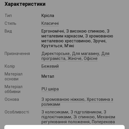
Характеристики
Тип
Крісла
Стиль
Класичні
Вид
Ергономічні, З високою спинкою, З
металевим каркасом, З хромованою
металевою хрестовиною, Зручні,
Крутяться, М'які
Призначення
Директорське
,
Для магазину
,
Для
програміста
,
Жіноче
,
Офісне
Колір
Бежевий
Матеріал
Метал
основи
Матеріал
PU шкіра
оббивки
Основа
З хромованою ніжкою
,
Хрестовина з
роликами
Особливості
З колесиками
,
З підголівником
,
З
підлокітниками
,
Зі спинкою
,
Механізм
регулювання положення
,
Поперекова
підтримка
,
Підставка для ніг