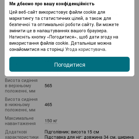
Ми дбаємо про вашу конфіденційність
Підлокітники
З підлокітниками
Цей веб-сайт використовує файли cookie для
Регулювання
Висота сидіння, Кут нахилу спинки
маркетингу та статистичних цілей, а також для
Висота
безпечної та оптимальної роботи сайту. Ви можете
31 см
підлокітників
змінити це в налаштуваннях вашого браузера.
Висота
117 – 127 см
Натисніть кнопку «Погодитися», щоб дати згоду на
використання файлів cookie. Детальніше можна
Розміри
49 х 48,5 см
ознайомитися на сторінці
Угода користувача
.
сидіння (ШхГ)
Розміри спинки
74,5 х 50 см
(ВхШ)
Погодитися
Механізми
Газ-ліфт
Висота сидіння
в верхньому
565
положенні, мм
Висота сидіння
в нижньому
465
положенні, мм
Максимальне
150 кг
навантаження
Додаткові
Підголівник: висота 15 см
характеристики
Підставка для ніг: довжина 34 см, ширина