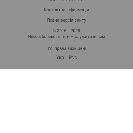
Контактна інформація
Повна версія сайту
© 2016—2026
Немає більшої цілі, ніж служити іншим
Усі права захищені
Укр
Рус
bonro ua
574 Subscribers
•
229 Videos
•
2.2M Views