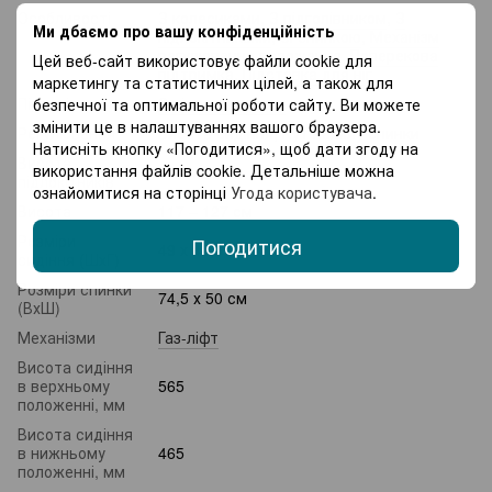
Особливості
З колесиками
,
З підголівником
,
З
Ми дбаємо про вашу конфіденційність
підлокітниками
,
Зі спинкою
,
Механізм
регулювання положення
,
Поперекова
Цей веб-сайт використовує файли cookie для
підтримка
,
Підставка для ніг
маркетингу та статистичних цілей, а також для
Підлокітники
З підлокітниками
безпечної та оптимальної роботи сайту. Ви можете
змінити це в налаштуваннях вашого браузера.
Регулювання
Висота сидіння, Кут нахилу спинки
Натисніть кнопку «Погодитися», щоб дати згоду на
Висота
використання файлів cookie. Детальніше можна
31 см
підлокітників
ознайомитися на сторінці
Угода користувача
.
Висота
117 – 127 см
Розміри
Погодитися
49 х 48,5 см
сидіння (ШхГ)
Розміри спинки
74,5 х 50 см
(ВхШ)
Механізми
Газ-ліфт
Висота сидіння
в верхньому
565
положенні, мм
Висота сидіння
в нижньому
465
положенні, мм