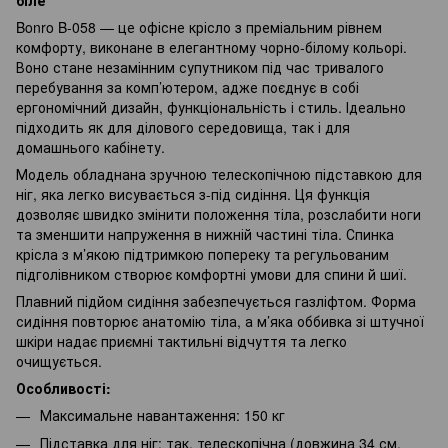
Bonro B-058 — це офісне крісло з преміальним рівнем
комфорту, виконане в елегантному чорно-білому кольорі.
Воно стане незамінним супутником під час тривалого
перебування за комп’ютером, адже поєднує в собі
ергономічний дизайн, функціональність і стиль. Ідеально
підходить як для ділового середовища, так і для
домашнього кабінету.
Модель обладнана зручною телескопічною підставкою для
ніг, яка легко висувається з-під сидіння. Ця функція
дозволяє швидко змінити положення тіла, розслабити ноги
та зменшити напруження в нижній частині тіла. Спинка
крісла з м’якою підтримкою попереку та регульованим
підголівником створює комфортні умови для спини й шиї.
Плавний підйом сидіння забезпечується газліфтом. Форма
сидіння повторює анатомію тіла, а м’яка оббивка зі штучної
шкіри надає приємні тактильні відчуття та легко
очищується.
Особливості:
Максимальне навантаження: 150 кг
Підставка для ніг: так, телескопічна (довжина 34 см,