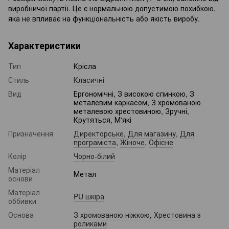
виробничої партії. Це є нормальною допустимою похибкою,
яка не впливає на функціональність або якість виробу.
Характеристики
Тип
Крісла
Стиль
Класичні
Вид
Ергономічні, З високою спинкою, З
металевим каркасом, З хромованою
металевою хрестовиною, Зручні,
Крутяться, М'які
Призначення
Директорське
,
Для магазину
,
Для
програміста
,
Жіноче
,
Офісне
Колір
Чорно-білий
Матеріал
Метал
основи
Матеріал
PU шкіра
оббивки
Основа
З хромованою ніжкою
,
Хрестовина з
роликами