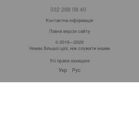
032 288 08 40
Контактна інформація
Повна версія сайту
© 2016—2026
Немає більшої цілі, ніж служити іншим
Усі права захищені
Укр
Рус
bonro ua
574 Subscribers
•
229 Videos
•
2.2M Views