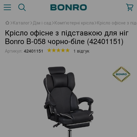
Каталог
Дім і сад
Комп'ютерні крісла
Крісло офісне з пі
Крісло офісне з підставкою для ніг
Bonro B-058 чорно-біле (42401151)
Артикул:
42401151
1 відгук