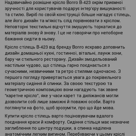
Надзвичайно розкішне крісло Bonro B-423 окрім приємної
зручності для користувачів подарує інтер'єру вишуканості
та стилю. Виріб по своїй конструкції більше нагадує стілець,
але його дизайн та м'якість слід порівнювати з кріслом.
Неповторні текстильні відчуття змушують торкатися до
матеріалів знову й знову. І це не говорячи про непоборне
бажання сидіти в ньому.
Крісло стілець B-423 від бренду Bonro яскраво доповнить
дизайн домашньої кухні, гостинної, вітальні, лаунж зони,
бару чи стильного ресторану. Дизайн змодельований
настільки чудово, що стілець гарно поєднається з
сучасними, незвичними та ретро стилями одночасно. З
першого погляду привертається увага до покрівельного
матеріалу сидіння й спинки. За своєю текстурою та
геометричною композицією вони нагадують так зване
"каретне крісло", яке у часи карет та диліжансів могли
дозволити собі лише заможні й поважні особи. Варто
поглянути на фото, щоб зрозуміти, про що йде мова.
Купити крісло стілець варто поціновувачам вдалого
поєднання краси й комфорту. Сидіння стільця має незначне
заглиблення по центру подушки, а спинка наділена
анатомічним легким вигином. Перебуваючи у цьому кріслі