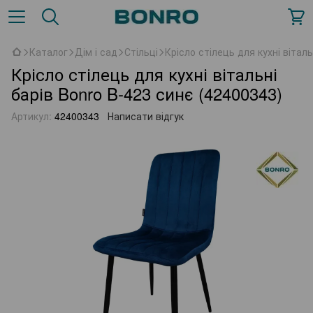
Каталог
Дім і сад
Стільці
Крісло стілець для кухні вітал
Крісло стілець для кухні вітальні
барів Bonro B-423 синє (42400343)
Артикул:
42400343
Написати відгук