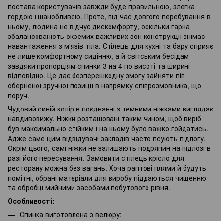
постава користувачів завжди буде правильною, злегка
гордою і шанобливою. Проте, під час довгого перебування в
ньому, людина не відчує дискомфорту, оскільки гарна
збалансованість окремих важливих зон конструкції знімає
навантаження з м'язів тіла. Стілець для кухні та бару сприяє
не лише комфортному сидінню, а й світським бесідам
завдяки пропорціям спинки 3 на 4 по висоті та ширині
відповідно. Це дає безперешкодну змогу зайняти пів
оберненої зручної позиції в напрямку співрозмовника, що
поруч.
Чудовий синій колір в поєднанні з темними ніжками виглядає
навдивовижу. Ніжки розташовані таким чином, щоб виріб
був максимально стійким і на ньому було важко гойдатись.
Адже саме цим відвідувачі закладів часто псують підлогу.
Окрім цього, самі ніжки не залишають подряпин на підлозі в
разі його пересування. Замовити стілець крісло для
ресторану можна без вагань. Хоча раптові плями й будуть
помітні, обрані матеріали для виробу піддаються чищенню
та обробці мийними засобами побутового рівня.
Особливості:
Спинка виготовлена з велюру;