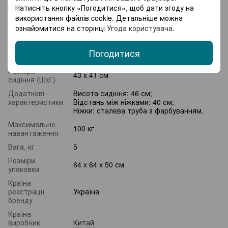
Велюр
оббивки
Натисніть кнопку «Погодитися», щоб дати згоду на
використання файлів cookie. Детальніше можна
Тип обивки
М'який
ознайомитися на сторінці
Угода користувача
.
Висота
89 см
Розміри спинки
Погодитися
43 х 37 см
(ВхШ)
Розміри
43 х 41 см
сидіння (ШхГ)
Додаткові
Висота сидіння: 46 см;
характеристики
Відстань між ніжками: 40 см;
Ніжки: сталева труба з фарбуванням.
Максимальне
100 кг
навантаження
Вага, кг
5
Розміри
64 x 64 x 50 см
упаковки
Країна
реєстрації
Україна
бренду
Країна-
виробник
Китай