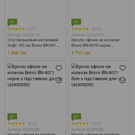
Хіт
Хіт
4
22
Артикул: 42400174
Артикул: 42400439
Стіл письмовий металевий
Крісло офісне на колесах
лофт 120 см Bonro BN-001
Bonro BN-6070 чорне
(42400174)
(42400439)
1 668 грн
2 733 грн
Хіт
Хіт
47
13
Артикул: 42400292
Артикул: 42400295
Крісло офісне на колесах
Крісло офісне на колесах