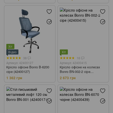
Хіт
Відео
Хіт
38
16
Артикул: 42400127
Артикул: 42400415
Крісло офісне Bonro B-6200
Крісло офісне на колесах
сіре (42400127)
Bonro BN-002-2 сіре
(42400415)
1 362 грн
2 673 грн