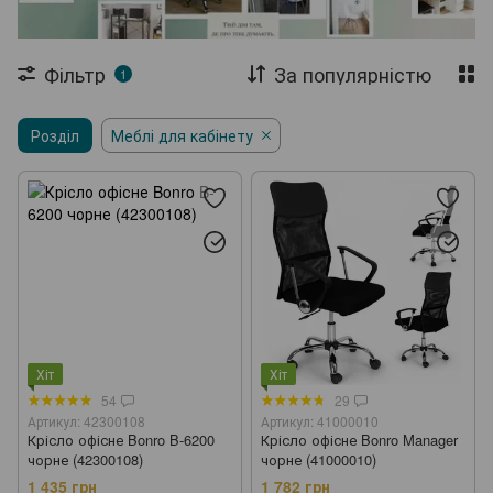
Складані меблі
Столи
Журнальні столи
Стелажі
Фільтр
За популярністю
1
Сушарки для одягу
Садові візки
Розділ
Меблі для кабінету
Теплиці та парники
Агротканина
Хіт
Хіт
54
29
Артикул: 42300108
Артикул: 41000010
Крісло офісне Bonro B-6200
Крісло офісне Bonro Manager
чорне (42300108)
чорне (41000010)
1 435 грн
1 782 грн