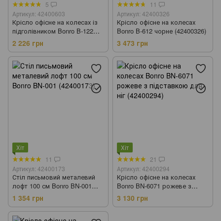
5
11
Артикул: 42400603
Артикул: 42400326
Крісло офісне на колесах із
Крісло офісне на колесах
підголівником Bonro B-122
Bonro B-612 чорне (42400326)
чорне (42400603)
2 226 грн
3 473 грн
Хіт
Хіт
11
21
Артикул: 42400173
Артикул: 42400294
Стіл письмовий металевий
Крісло офісне на колесах
лофт 100 см Bonro BN-001
Bonro BN-6071 рожеве з
(42400173)
підставкою для ніг
1 354 грн
3 130 грн
(42400294)