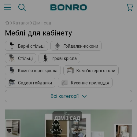
Каталог
Дім і сад
Меблі для кабінету
Барні стільці
Гойдалки-кокони
Стільці
Ігрові крісла
Комп'ютерні крісла
Комп'ютерні столи
Садові гойдалки
Кухонне приладдя
М'які крісла
Косметичні столики
Всі категорії
Підставки для взуття
Комплектуючі до меблів
Садові павільйони
Садові парасолі
Шезлонги