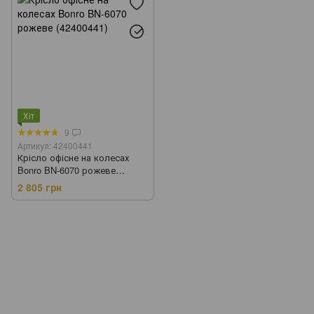
Хіт
9
Артикул: 42400441
Крісло офісне на колесах
Bonro BN-6070 рожеве
(42400441)
2 805 грн