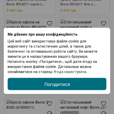
Bonro BN-6071 чорне з
Bonro BN-6071 біле з
підставкою для ніг
підставкою для ніг
3 984 грн
2 812 грн
(42400292)
(42400295)
Ми дбаємо про вашу конфіденційність
Цей веб-сайт використовує файли cookie для
маркетингу та статистичних цілей, а також для
безпечної та оптимальної роботи сайту. Ви можете
змінити це в налаштуваннях вашого браузера.
Натисніть кнопку «Погодитися», щоб дати згоду на
Хіт
Хіт
використання файлів cookie. Детальніше можна
2
9
ознайомитися на сторінці
Угода користувача
.
Артикул: 42400440
Артикул: 42400172
Крісло офісне на колесах
Стіл письмовий металевий
Погодитися
Bonro BN-6070 біле (42400440)
лофт з полицею Bonro BN-003
(42400172)
2 672 грн
2 100 грн