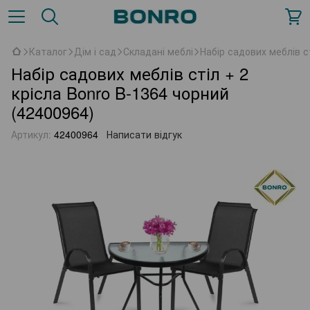
Каталог
Дім і сад
Складані меблі
Набір садових меблів с
Набір садових меблів стіл + 2
крісла Bonro B-1364 чорний
(42400964)
Артикул:
42400964
Написати відгук