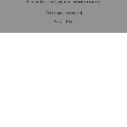
Немає більшої цілі, ніж служити іншим
Усі права захищені
Укр
Рус
bonro ua
573 Subscribers
•
229 Videos
•
2.1M Views
Набір валіз Bonro 3 штуки 2019 шампань (10500308)
ВІДЕООГЛЯД | Самокат дитячий триколісний 2в1 Spoko SP-322 рожевий (42401024)
ВІДЕООГЛЯД | Дорожній набір валіз Bonro 3 штуки 2019 шампань (10500308)
9/12/2025
8/29/2025
8/29/2025