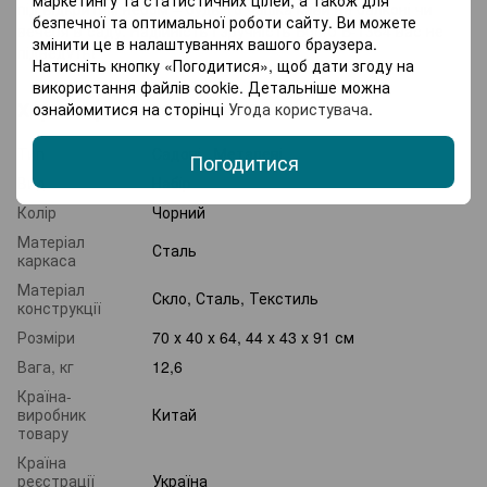
під відкритим небом – будь то чашка кави на балконі чи
безпечної та оптимальної роботи сайту. Ви можете
вечеря в саду. Надійність і зручність Bonro B-1364 вас не
змінити це в налаштуваннях вашого браузера.
підведуть!
Натисніть кнопку «Погодитися», щоб дати згоду на
використання файлів cookie. Детальніше можна
Характеристики
ознайомитися на сторінці
Угода користувача
.
Тип
Садові , Металеві
Погодитися
Вид
Набір
Колір
Чорний
Матеріал
Сталь
каркаса
Матеріал
Скло, Сталь, Текстиль
конструкції
Розміри
70 х 40 х 64, 44 х 43 х 91 см
Вага, кг
12,6
Країна-
виробник
Китай
товару
Країна
реєстрації
Україна