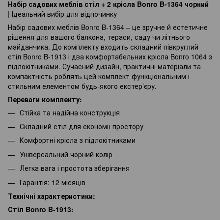
Набір садових меблів стіл + 2 крісла Bonro B-1364 чорний
| Ідеальний вибір для відпочинку
Набір садових меблів Bonro B-1364 – це зручне й естетичне
рішення для вашого балкона, тераси, саду чи літнього
майданчика. До комплекту входить складний півкруглий
стіл Bonro B-1913 і два комфортабельних крісла Bonro 1064 з
підлокітниками. Сучасний дизайн, практичні матеріали та
компактність роблять цей комплект функціональним і
стильним елементом будь-якого екстер’єру.
Переваги комплекту:
Стійка та надійна конструкція
Складний стіл для економії простору
Комфортні крісла з підлокітниками
Універсальний чорний колір
Легка вага і простота зберігання
Гарантія: 12 місяців
Технічні характеристики:
Стіл Bonro B-1913: