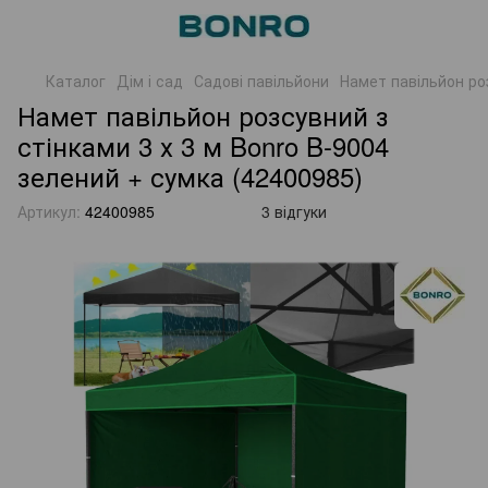
Каталог
Дім і сад
Садові павільйони
Намет павільйон роз
Намет павільйон розсувний з
стінками 3 х 3 м Bonro B-9004
зелений + сумка (42400985)
Артикул:
42400985
3 відгуки