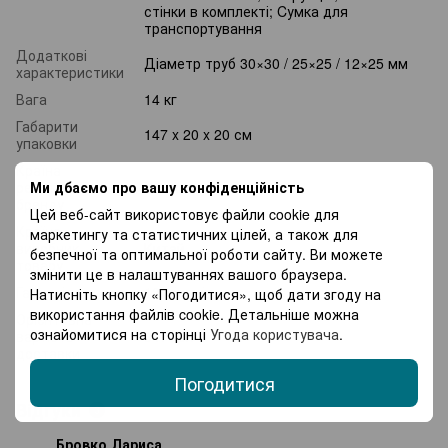
стінки в комплекті; Cумка для
транспортування
Додаткові
Діаметр труб 30×30 / 25×25 / 12×25 мм
характеристики
Вага
14 кг
Габарити
147 x 20 x 20 см
упаковки
Країна
реєстрації
Україна
Ми дбаємо про вашу конфіденційність
бренду
Цей веб-сайт використовує файли cookie для
Країна-
маркетингу та статистичних цілей, а також для
виробник
Китай
безпечної та оптимальної роботи сайту. Ви можете
товару
змінити це в налаштуваннях вашого браузера.
Гарантія
12 місяців
Натисніть кнопку «Погодитися», щоб дати згоду на
використання файлів cookie. Детальніше можна
Орієнтовна
ознайомитися на сторінці
Угода користувача
.
вартість
347 грн
доставки
Погодитися
Відгуки
3
Бровко Лариса