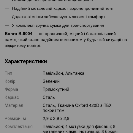
Надійний металевий каркас і водонепроникний тент
Додаткові стінки забезпечують захист і комфорт
У комплекті зручна сумка для транспортування
Bonro B-9004
— це практичний, міцний і багатоцільовий
намет, який стане надійним помічником у будь-якій ситуації на
відкритому повітрі.
Характеристики
Тип
Павільйон, Альтанка
Колір
Зелений
Форма
Прямокутний
Каркас
Сталь
Матеріал
Сталь, Тканина Oxford 420D з ПВХ-
покриттям
Розміри, м
2,9 х 2,9 х 2,9
Комплектація
Павільйон; 4 мотузки для фіксації; 8
металевих кілків; Інструкція; 3 бокові