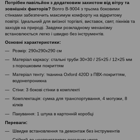
Потрібен павільйон з додатковим захистом від вітру та
зовнішніх факторів?
Bonro B-9004 з трьома боковими
стінками забезпечить максимум комфорту на відкритому
повітрі. Ідеальний для виїзної торгівлі, виставок, свят, пікніків та
заходів на природі. Завдяки розкладному механізму
встановлюється легко і швидко без інструментів.
Основні характеристики:
Розмір: 290x290x290 см
Матеріал каркасу: стальні труби 30×30 / 25×25 / 12×25 мм
з порошковим покриттям
Матеріал тенту: тканина Oxford 420D з ПВХ-покриттям,
водонепроникна
Стіни: 3 бокові стінки в комплекті
Комплектація: сумка для транспортування, 4 мотузки, 8
кілків
Пакування: 1 штука в картонній коробці
Переваги:
Швидке встановлення та демонтаж без інструментів
Стійкий до несприятливих погодних умов