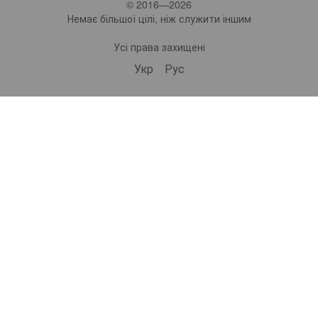
© 2016—2026
Немає більшої цілі, ніж служити іншим
Усі права захищені
Укр
Рус
bonro ua
573 Subscribers
•
229 Videos
•
2.1M Views
Набір валіз Bonro 3 штуки 2019 шампань (10500308)
ВІДЕООГЛЯД | Самокат дитячий триколісний 2в1 Spoko SP-322 рожевий (42401024)
ВІДЕООГЛЯД | Дорожній набір валіз Bonro 3 штуки 2019 шампань (10500308)