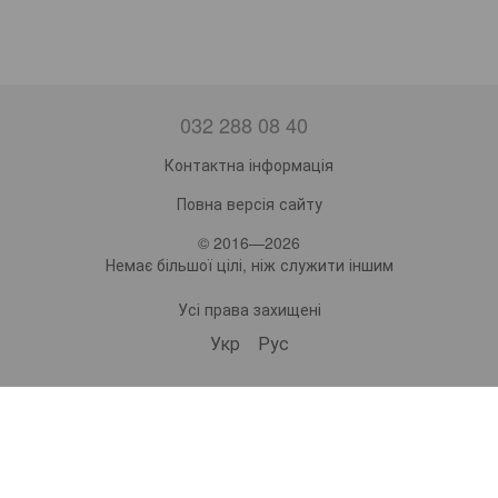
032 288 08 40
Контактна інформація
Повна версія сайту
© 2016—2026
Немає більшої цілі, ніж служити іншим
Усі права захищені
Укр
Рус
bonro ua