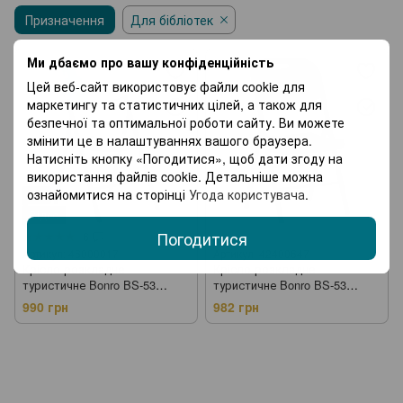
Призначення
Складані меблі
Для бібліотек
Столи
Журнальні столи
Стелажі
Ми дбаємо про вашу конфіденційність
Цей веб-сайт використовує файли cookie для
Сушарки для одягу
Садові візки
маркетингу та статистичних цілей, а також для
безпечної та оптимальної роботи сайту. Ви можете
Теплиці та парники
Агротканина
змінити це в налаштуваннях вашого браузера.
Натисніть кнопку «Погодитися», щоб дати згоду на
використання файлів cookie. Детальніше можна
ознайомитися на сторінці
Угода користувача
.
Хіт
Відео
Погодитися
6
Артикул: 46000017
Артикул: 42400647
Крісло розкладне
Крісло розкладне
туристичне Bonro BS-53
туристичне Bonro BS-53
(46000017)
чорне (42400647)
990 грн
982 грн