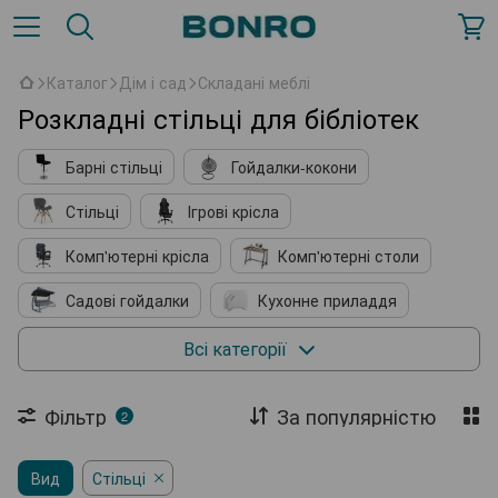
Каталог
Дім і сад
Складані меблі
Розкладні стільці для бібліотек
Барні стільці
Гойдалки-кокони
Стільці
Ігрові крісла
Комп'ютерні крісла
Комп'ютерні столи
Садові гойдалки
Кухонне приладдя
М'які крісла
Косметичні столики
Всі категорії
Підставки для взуття
Фільтр
За популярністю
2
Комплектуючі до меблів
Садові павільйони
Вид
Садові парасолі
Стільці
Шезлонги