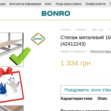
раця
Контактна інформація
Блог
Угода користувача
Графік роботи
Головна
Каталог
Дім і сад
С
Стелаж металевий 160
(42412243)
Немає в наявності
Написати відгу
1 334 грн
Повідомити, коли з'яв
Характеристики
Опис