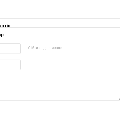
антія
ар
Увійти за допомогою