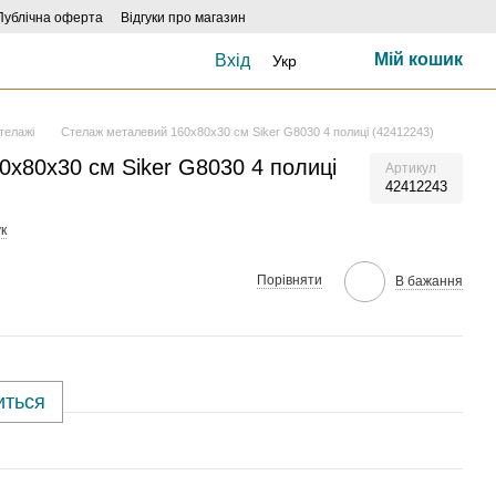
Публічна оферта
Відгуки про магазин
Мій кошик
Вхід
Укр
телажі
Стелаж металевий 160х80х30 см Siker G8030 4 полиці (42412243)
х80х30 см Siker G8030 4 полиці
Артикул
42412243
к
Порівняти
В бажання
иться