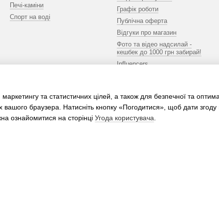
Печі-каміни
Графік роботи
Спорт на воді
Публічна оферта
Відгуки про магазин
Фото та відео надсилай -
кешбек до 1000 грн забирай!
Influencers
Ми в соцмережах
 маркетингу та статистичних цілей, а також для безпечної та оптим
х вашого браузера. Натисніть кнопку «Погодитися», щоб дати згоду
жна ознайомитися на сторінці
Угода користувача
.