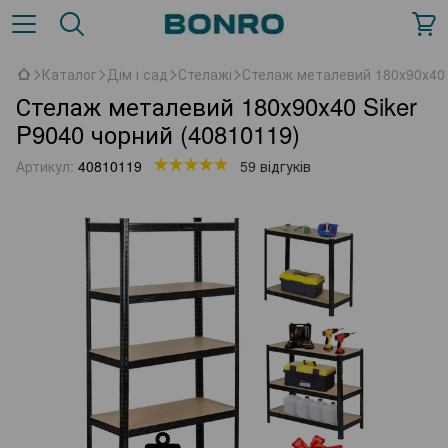
Каталог
Дім і сад
Стелажі
Стелаж металевий 180х90х40 
Стелаж металевий 180х90х40 Siker
P9040 чорний (40810119)
Артикул:
40810119
59 відгуків