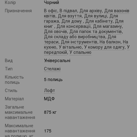
Колір
Чорний
Призначення
В офіс
,
В підвал
,
Для архіву
,
Для вазонів
квітів
,
Для взуття
,
Для вулиці
,
Для
гаража
,
Для дому
,
Для кабінету
,
Для
книг
,
Для консервації
,
Для магазину
,
Для овочів
,
Для папок та документів
,
Для складу або виробництва
,
Для
тераси
,
Для інструментів
,
На балкон
,
На
кухню
,
У вітальню
,
У комору для одягу
,
У
передпокій
,
У спальню
Вид
Універсальні
Тип
Стелажі
Кількість
5 полиць
полиць
Стиль
Лофт
Матеріал
МДФ
Загальне
максимальне
875 кг
навантаження
Максимальне
навантаження
175
на полицю, кг