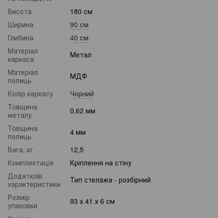
Висота
180 см
Ширина
90 см
Глибина
40 см
Матеріал
Метал
каркаса
Матеріал
МДФ
полиць
Колір каркасу
Чорний
Товщина
0,62 мм
металу
Товщина
4 мм
полиць
Вага, кг
12,5
Комплектація
Кріплення на стіну
Додаткові
Тип стелажа - розбірний
характеристики
Розмір
93 х 41 х 6 см
упаковки