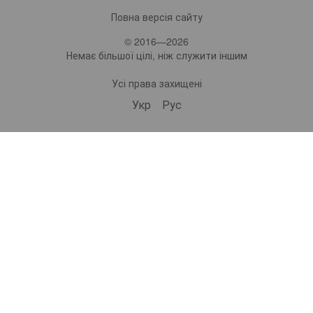
Повна версія сайту
© 2016—2026
Немає більшої цілі, ніж служити іншим
Усі права захищені
Укр
Рус
bonro ua
575 Subscribers
•
229 Videos
•
2.2M Views