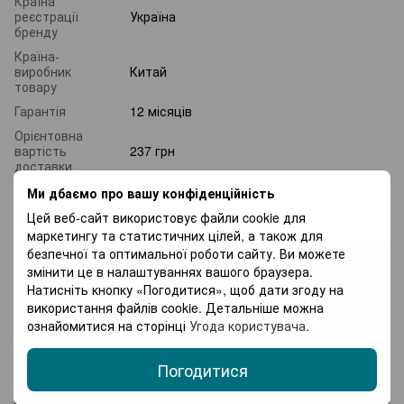
Країна
реєстрації
Україна
бренду
Країна-
виробник
Китай
товару
Гарантія
12 місяців
Орієнтовна
вартість
237 грн
доставки
Ми дбаємо про вашу конфіденційність
Фото від клієнтів
Цей веб-сайт використовує файли cookie для
маркетингу та статистичних цілей, а також для
безпечної та оптимальної роботи сайту. Ви можете
змінити це в налаштуваннях вашого браузера.
Натисніть кнопку «Погодитися», щоб дати згоду на
використання файлів cookie. Детальніше можна
ознайомитися на сторінці
Угода користувача
.
Погодитися