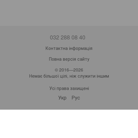
032 288 08 40
Контактна інформація
Повна версія сайту
© 2016—2026
Немає більшої цілі, ніж служити іншим
Усі права захищені
Укр
Рус
bonro ua