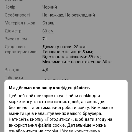
Колір
Чорний
Особливості
На ножках
,
Не розкладний
Матеріал ніжок
Сталь
Діаметр
60 см
Висота, см
71
Додаткові
Діаметр ніжки: 22 мм;
характеристики
Товщина стільниці: 5 мм;
Відстань між ніжками: 58 см;
Максимальне навантаження: 30 кг.
Вага, кг
4,9
Габарити
71 x 61 x 7 см
упаковки
Ми дбаємо про вашу конфіденційність
Країна-
Цей веб-сайт використовує файли cookie для
реєстрації
Україна
бренду
маркетингу та статистичних цілей, а також для
безпечної та оптимальної роботи сайту. Ви можете
Країна-
змінити це в налаштуваннях вашого браузера.
виробник
Китай
товару
Натисніть кнопку «Погодитися», щоб дати згоду на
використання файлів cookie. Детальніше можна
Гарантія
12 місяців
ознайомитися на сторінці
Угода користувача
.