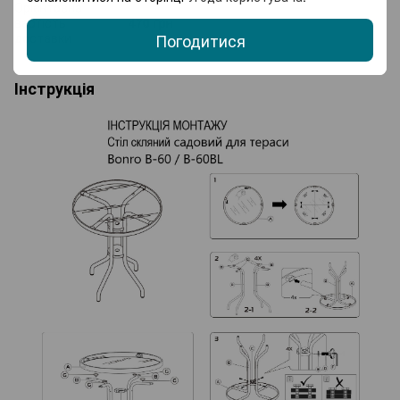
Орієнтовна
вартість
470 грн
Погодитися
доставки
Інструкція