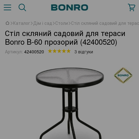
Каталог
Дім і сад
Столи
Стіл скляний садовий для терас
Стіл скляний садовий для тераси
Bonro B-60 прозорий (42400520)
Артикул:
42400520
3 відгуки