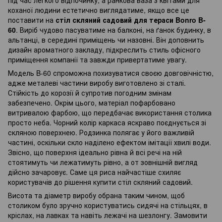
коханої людини естетично виглядатиме, якщо все це
поставити на
стіл скляний садовий для тераси Bonro B-
60
. Виріб чудово пасуватиме на балконі, на ґанок будинку, в
альтанці, в середині приміщень чи назовні. Він доповнить
дизайн ароматного закладу, підкреслить стиль офісного
приміщення компанії та завжди привертатиме увагу.
Модель B-60 спроможна похизуватися своєю довговічністю,
адже металеві частини виробу виготовлено зі сталі.
Стійкість до корозії й супротив погодним змінам
забезпечено. Окрім цього, матеріал пофарбовано
витривалою фарбою, що передбачає використання столика
просто неба. Чорний колір каркаса яскраво поєднується зі
скляною поверхнею. Родзинка полягає у його важливій
частині, оскільки скло наділено ефектом імітації хвилі води.
Звісно, що поверхня ідеально рівна й всі речі на ній
стоятимуть чи лежатимуть рівно, а от зовнішній вигляд
дійсно зачаровує. Саме ця риса найчастіше схиляє
користувачів до рішення купити стіл скляний садовий.
Висота та діаметр виробу обрана таким чином, щоб
столиком було зручно користуватись сидячі на стільцях, в
кріслах, на лавках та навіть лежачі на шезлонгу. Замовити