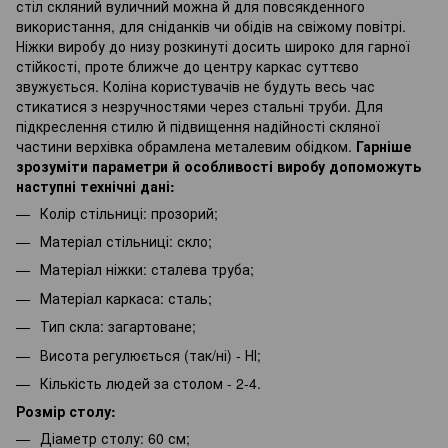
стіл скляний вуличний можна й для повсякденного
використання, для сніданків чи обідів на свіжому повітрі.
Ніжки виробу до низу розкинуті досить широко для гарної
стійкості, проте ближче до центру каркас суттєво
звужується. Коліна користувачів не будуть весь час
стикатися з незручностями через стальні труби. Для
підкреслення стилю й підвищення надійності скляної
частини верхівка обрамлена металевим обідком.
Гарніше
зрозуміти параметри й особливості виробу допоможуть
наступні технічні дані:
Колір стільниці: прозорий;
Матеріал стільниці: скло;
Матеріал ніжки: сталева труба;
Матеріал каркаса: сталь;
Тип скла: загартоване;
Висота регулюється (так/ні) - НІ;
Кількість людей за столом - 2-4.
Розмір столу:
Діаметр столу: 60 см;