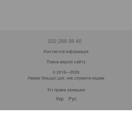
032 288 08 40
Контактна інформація
Повна версія сайту
© 2016—2026
Немає більшої цілі, ніж служити іншим
Усі права захищені
Укр
Рус