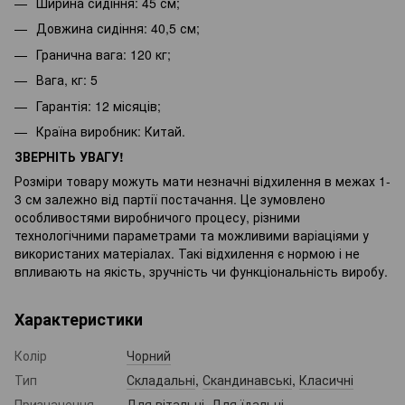
Ширина сидіння: 45 см;
Довжина сидіння: 40,5 см;
Гранична вага: 120 кг;
Вага, кг: 5
Гарантія: 12 місяців;
Країна виробник: Китай.
ЗВЕРНІТЬ УВАГУ!
Розміри товару можуть мати незначні відхилення в межах 1-
3 см залежно від партії постачання. Це зумовлено
особливостями виробничого процесу, різними
технологічними параметрами та можливими варіаціями у
використаних матеріалах. Такі відхилення є нормою і не
впливають на якість, зручність чи функціональність виробу.
Характеристики
Колір
Чорний
Тип
Складальні
,
Скандинавські
,
Класичні
Призначення
Для вітальні
,
Для їдальні