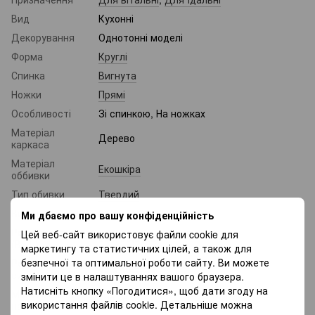
Вид
Кухонні
Декорування
Однотонні моделі
Форма
Круглі
Спинка
Вигнута
Ножки
Прямі
Особливості
Зі спинкою, На ножках
Матеріал
Дерево
каркаса
Матеріал
Екошкіра
оббивки
Тип обивки
Твердий
Висота
81 см
Ми дбаємо про вашу конфіденційність
Розміри спинки
Цей веб-сайт використовує файли cookie для
39 х 33,5 см
(ВхШ)
маркетингу та статистичних цілей, а також для
безпечної та оптимальної роботи сайту. Ви можете
Розміри
45 х 40,5 см
сидіння (ШхГ)
змінити це в налаштуваннях вашого браузера.
Натисніть кнопку «Погодитися», щоб дати згоду на
Максимальне
120 кг
використання файлів cookie. Детальніше можна
навантаження