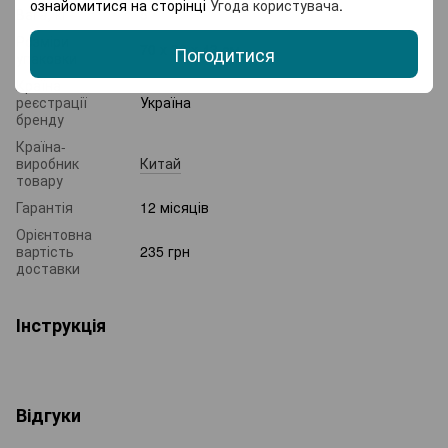
ознайомитися на сторінці
Угода користувача
.
Вага, кг
5
Розміри
70 х 39 х 43 см
Погодитися
упаковки
Країна
реєстрації
Україна
бренду
Країна-
виробник
Китай
товару
Гарантія
12 місяців
Орієнтовна
вартість
235 грн
доставки
Інструкція
Відгуки