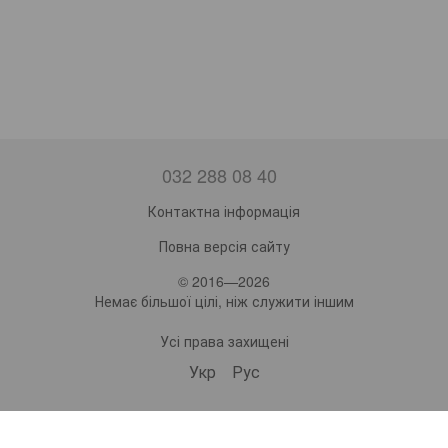
032 288 08 40
Контактна інформація
Повна версія сайту
© 2016—2026
Немає більшої цілі, ніж служити іншим
Усі права захищені
Укр
Рус