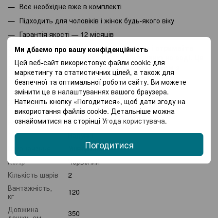
Все необхідне вже в комплекті
Підходить для чоловіків і жінок будь-якого віку
Гарантія якості — 12 місяців
Замовляйте SUP-дошку Atleto вже зараз і отримайте
Ми дбаємо про вашу конфіденційність
повний комплект для ідеального відпочинку на воді. Це
Цей веб-сайт використовує файли cookie для
ваш шанс насолодитися активним відпочинком з
маркетингу та статистичних цілей, а також для
комфортом та стилем.
безпечної та оптимальної роботи сайту. Ви можете
змінити це в налаштуваннях вашого браузера.
Натисніть кнопку «Погодитися», щоб дати згоду на
Характеристики
використання файлів cookie. Детальніше можна
ознайомитися на сторінці
Угода користувача
.
Бренд
Atleto
Тип
Надувні
Погодитися
Призначення
Універсальні
Колір
Червоний
Кількість шарів
2
Вантажність,
120
кг
Довжина
350
дошки, см