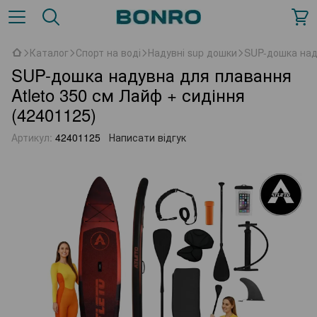
Каталог
Спорт на воді
Надувні sup дошки
SUP-дошка наду
SUP-дошка надувна для плавання
Atleto 350 см Лайф + сидіння
(42401125)
Артикул:
42401125
Написати відгук