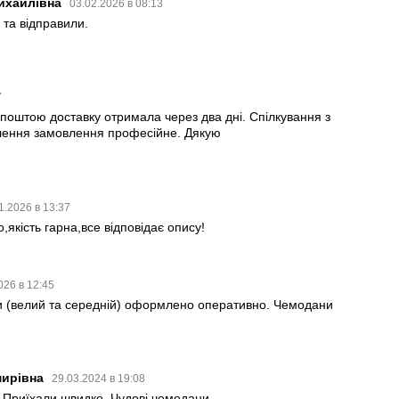
ихайлівна
03.02.2026 в 08:13
та відправили.
7
поштою доставку отримала через два дні. Спілкування з
ення замовлення професійне. Дякую
1.2026 в 13:37
,якість гарна,все відповідає опису!
026 в 12:45
 (велий та середній) оформлено оперативно. Чемодани
мирівна
29.03.2024 в 19:08
Приїхали швидко. Чудові чемодани.