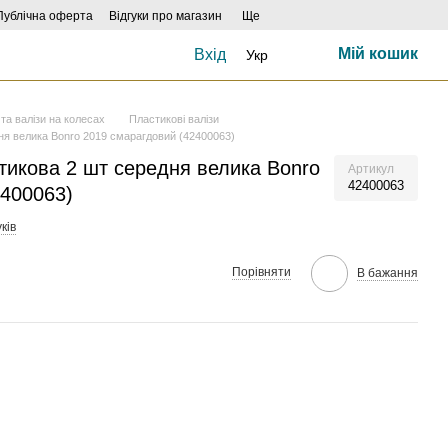
Публічна оферта
Відгуки про магазин
Ще
Мій кошик
Вхід
Укр
та валізи на колесах
Пластикові валізи
ня велика Bonro 2019 смарагдовий (42400063)
тикова 2 шт середня велика Bonro
Артикул
42400063
2400063)
уків
Порівняти
В бажання