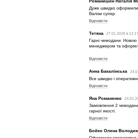
Романишин Наталія М
Дуже швидко оформили 
Валізи супер.
Відповісти
Тетяна
27.01.2026 в 12:1
Гарні чемодани. Новою 
менеджером та оформл
Відповісти
Анна Бакалінська
24.0
Все швидко і оперативно
Відповісти
Яна Романенко
24.01.2
Замовлення 2 чемодани
гарної якості.
Відповісти
Бойко Олена Володи
Оформили оперативно. 