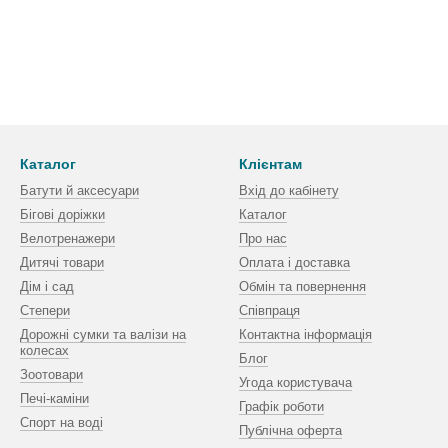
Каталог
Клієнтам
Батути й аксесуари
Вхід до кабінету
Бігові доріжки
Каталог
Велотренажери
Про нас
Дитячі товари
Оплата і доставка
Дім і сад
Обмін та повернення
Степери
Співпраця
Дорожні сумки та валізи на
Контактна інформація
колесах
Блог
Зоотовари
Угода користувача
Печі-каміни
Графік роботи
Спорт на воді
Публічна оферта