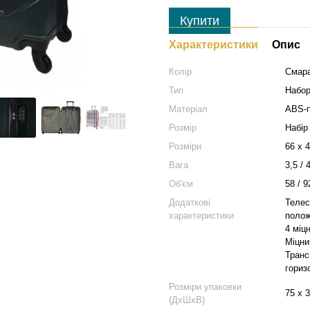
Купити
Характеристики
Опис
Колір
Смара
Тип
Набор
Матеріал
ABS-п
Розмір
Набір
Розміри
66 х 4
Вага
3,5 / 
Об'єм
58 / 9
Додаткові
Телес
характеристики
полож
4 міц
Міцни
Транс
гориз
Розміри упаковки
75 х 
(ДхШхВ)