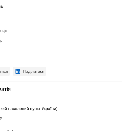
на
сяців
рн
тися
Поділитися
антія
який населений пункт України)
у