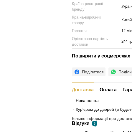
Країна реєстрації
Украї
бренду
Країна-виробник
Китай
товару
Гарантія
12 мі
Орієнтовна вартість
244 г
доставки
Поширити у соцмережах
Поділитися
Поділи
Доставка
Оплата
Гар
- Нова пошта
- Кур'єром до дверей (в будь-
Більше інформації про доставк
Відгуки
5