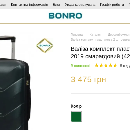
раця
Контактна інформація
Блог
Угода користувача
Графік роботи
Головна
Каталог
Дорожні сумки 
Валіза комплект пластикова 2 шт серед
Валіза комплект плас
2019 смарагдовий (4
В наявності
5 відг
3 475 грн
Колір