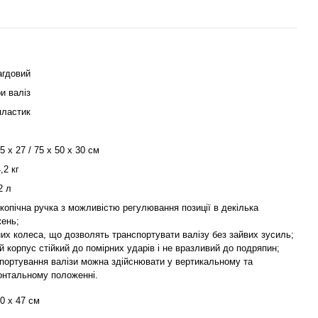
гдовий
и валіз
ластик
5 х 27 / 75 х 50 х 30 см
4,2 кг
2 л
копічна ручка з можливістю регулювання позиції в декілька
ень;
них колеса, що дозволять транспортувати валізу без зайвих зусиль;
й корпус стійкий до помірних ударів і не вразливий до подряпин;
портування валізи можна здійснювати у вертикальному та
онтальному положенні.
30 х 47 см