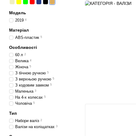
Модель
2019
4
Матеріал
ABS-пластик
5
Особливості
60 л
2
Велика
4
Жіноча
5
З бічною ручкою
5
З верхньою ручкою
5
З кодовим замком
5
Маленька
3
На 4-х колесах
5
Чоловіча
5
Тип
Набори валіз
2
Валізи на коліщатках
3