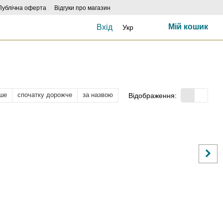
Публічна оферта
Відгуки про магазин
Мій кошик
Вхід
Укр
ше
спочатку дорожче
за назвою
Відображення: