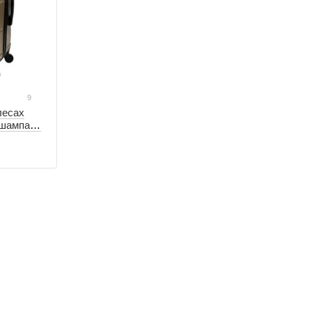
9
лесах
 шампань