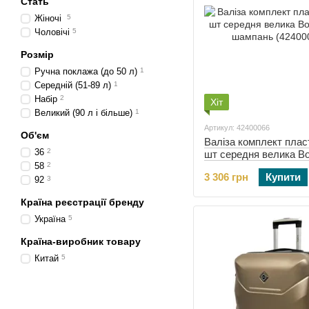
Стать
Жіночі
5
Чоловічі
5
Розмір
Ручна поклажа (до 50 л)
1
Середній (51-89 л)
1
Набір
2
Хіт
Великий (90 л і більше)
1
Артикул: 42400066
Об'єм
Валіза комплект плас
36
2
шт середня велика Bo
58
2
шампань (42400066)
3 306 грн
Купити
92
3
Країна реєстрації бренду
Україна
5
Країна-виробник товару
Китай
5