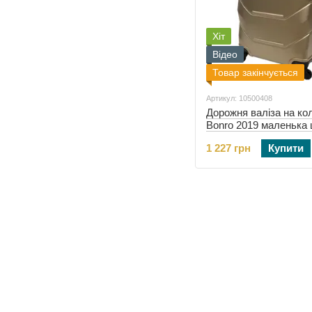
Хіт
Відео
Товар закінчується
Артикул: 10500408
Дорожня валіза на ко
Bonro 2019 маленька
(10500408)
1 227 грн
Купити