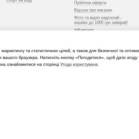
Спорт на воді
Публічна оферта
Відгуки про магазин
Фото та відео надсилай -
кешбек до 1000 грн забирай!
Influencers
Ми в соцмережах
 маркетингу та статистичних цілей, а також для безпечної та оптим
х вашого браузера. Натисніть кнопку «Погодитися», щоб дати згоду
жна ознайомитися на сторінці
Угода користувача
.