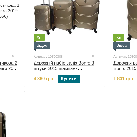
Хіт
Хіт
Відео
Відео
9
8
Артикул: 10500308
Артикул: 1050
тикова 2
Дорожній набір валіз Bonro 3
Дорожня ва
nro 2019
штуки 2019 шампань
Bonro 201
(10500308)
(10500608)
4 360 грн
Купити
1 841 грн