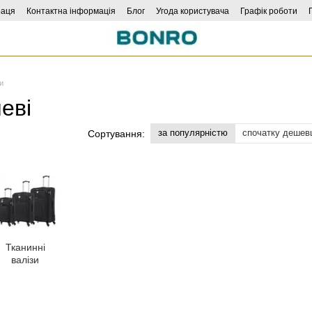
раця
Контактна інформація
Блог
Угода користувача
Графік роботи
и
еві
за популярністю
спочатку дешев
Сортування:
Тканинні
валізи