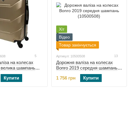
Хіт
Відео
Товар закінчується
5
13
0608
Артикул: 10500508
ліза на колесах
Дорожня валіза на колесах
9 велика шампань
Bonro 2019 середня шампань
(10500508)
Купити
1 756 грн
Купити