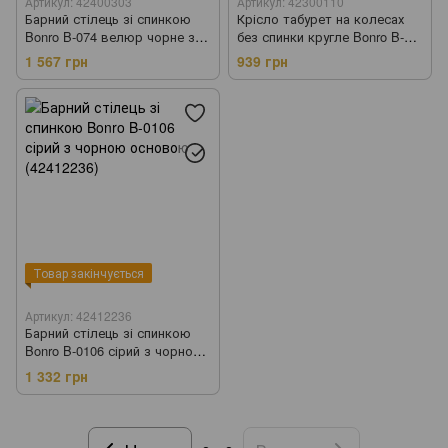
Артикул: 42400303
Артикул: 42300110
Барний стілець зі спинкою
Крісло табурет на колесах
Bonro B-074 велюр чорне з
без спинки кругле Bonro B-
чорною основою (42400303)
496 біле (42300110)
1 567 грн
939 грн
Товар закінчується
Артикул: 42412236
Барний стілець зі спинкою
Bonro B-0106 сірий з чорною
основою (42412236)
1 332 грн