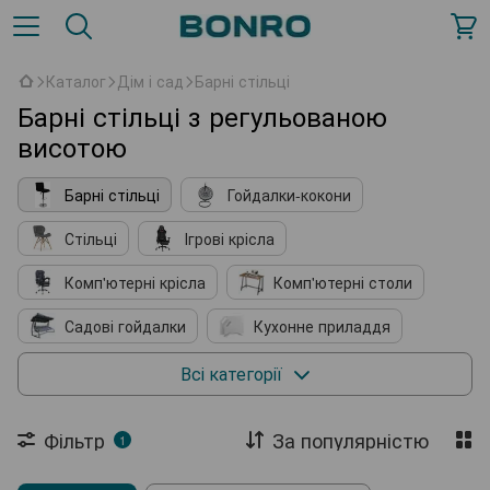
Каталог
Дім і сад
Барні стільці
Барні стільці з регульованою
висотою
Барні стільці
Гойдалки-кокони
Стільці
Ігрові крісла
Комп'ютерні крісла
Комп'ютерні столи
Садові гойдалки
Кухонне приладдя
М'які крісла
Косметичні столики
Всі категорії
Підставки для взуття
Фільтр
За популярністю
1
Комплектуючі до меблів
Садові павільйони