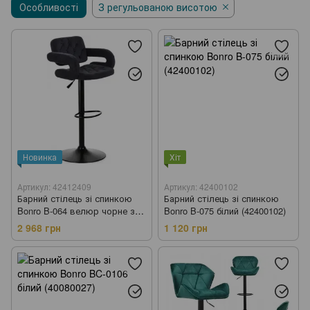
Особливості
Садові парасолі
З регульованою висотою
Шезлонги
Складані меблі
Столи
Журнальні столи
Стелажі
Сушарки для одягу
Садові візки
Теплиці та парники
Агротканина
Новинка
Хіт
Артикул: 42412409
Артикул: 42400102
Барний стілець зі спинкою
Барний стілець зі спинкою
Bonro B-064 велюр чорне з
Bonro B-075 білий (42400102)
чорною основою (42412409)
2 968 грн
1 120 грн