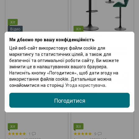
Хіт
Відео
Хіт
5
8
Ми дбаємо про вашу конфіденційність
Артикул: 40080027
Артикул: 42400427
Барний стілець зі спинкою
Барний стілець зі спинкою
Цей веб-сайт використовує файли cookie для
Bonro BC-0106 білий
Bonro B-087 велюр зелене з
маркетингу та статистичних цілей, а також для
(40080027)
чорною основою (42400427)
безпечної та оптимальної роботи сайту. Ви можете
1 321 грн
1 758 грн
змінити це в налаштуваннях вашого браузера.
Натисніть кнопку «Погодитися», щоб дати згоду на
використання файлів cookie. Детальніше можна
ознайомитися на сторінці
Угода користувача
.
Погодитися
Хіт
Хіт
1
9