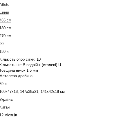
Atleto
Синій
465 см
180 см
270 см
90
180 кг
Кількість опор сітки: 10
Кількість ніг: 5 подвійні (сталеві) U
Товщина ніжок 1,5 мм
Металева драбина
69 кг
109х47х18, 147х38х21, 141х42х18 см
Україна
Китай
12 місяців