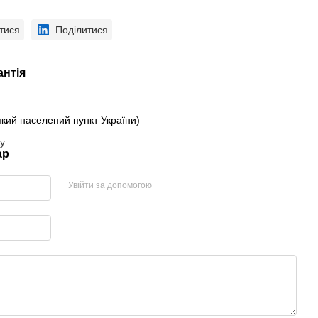
тися
Поділитися
антія
який населений пункт України)
у
ар
Увійти за допомогою