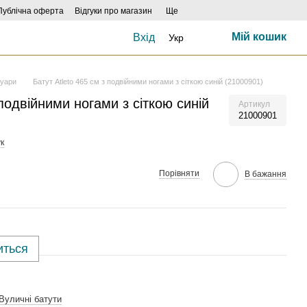
Публічна оферта
Відгуки про магазин
Ще
Мій кошик
Вхід
Укр
суари
Батут Atleto 465 см з подвійними ногами з сіткою синій (21000901)
 подвійними ногами з сіткою синій
Артикул
21000901
к
Порівняти
В бажання
иться
Вуличні батути