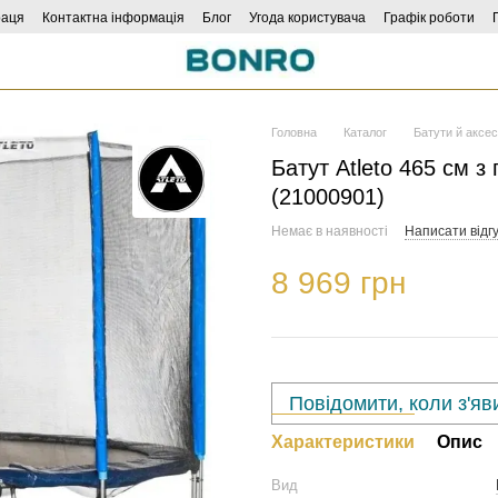
раця
Контактна інформація
Блог
Угода користувача
Графік роботи
Головна
Каталог
Батути й аксе
Батут Atleto 465 см з
(21000901)
Немає в наявності
Написати відгу
8 969 грн
Повідомити, коли з'яв
Характеристики
Опис
Вид