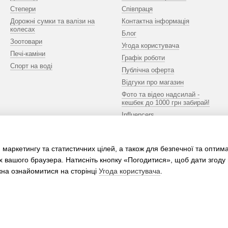
Степери
Співпраця
Дорожні сумки та валізи на
Контактна інформація
колесах
Блог
Зоотовари
Угода користувача
Печі-каміни
Графік роботи
Спорт на воді
Публічна оферта
Відгуки про магазин
Фото та відео надсилай -
кешбек до 1000 грн забирай!
Influencers
Ми в соцмережах
 маркетингу та статистичних цілей, а також для безпечної та оптим
х вашого браузера. Натисніть кнопку «Погодитися», щоб дати згоду
жна ознайомитися на сторінці
Угода користувача
.