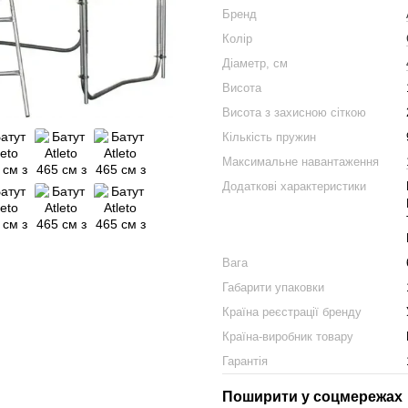
Бренд
Колір
Діаметр, см
Висота
Висота з захисною сіткою
Кількість пружин
Максимальне навантаження
Додаткові характеристики
Вага
Габарити упаковки
Країна реєстрації бренду
Країна-виробник товару
Гарантія
Поширити у соцмережах