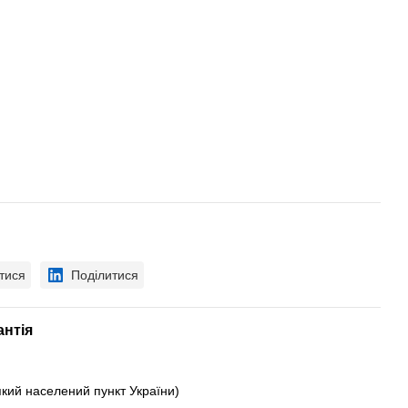
тися
Поділитися
антія
який населений пункт України)