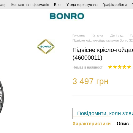
раця
Контактна інформація
Блог
Угода користувача
Графік роботи
Головна
Каталог
Дім і сад
Г
Підвісне крісло-гойдалка кокон Bonro 32
Підвісне крісло-гойда
(46000011)
Немає в наявності
3 497 грн
Повідомити, коли з'яв
Характеристики
Опис