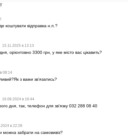
у
0
де коштувати відправка н.п.?
15.11.2025 в 13:13
ня, орієнтовно 3300 грн, у яке місто вас цікавить?
в 08:14
ливий?Як з вами звʼязатись?
16.08.2024 в 16:44
рого дня, так, телефон для зв'язку 032 288 08 40
.2024 в 22:28
чи можна забрати на самовивіз?