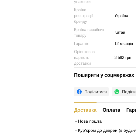
упаковки
Країна
реєстрації
Україна
бренду
Країна-виробник
Китай
товару
Гарантія
12 місяців
Орієнтовна
вартість
3 582 грн
доставки
Поширити у соцмережах
Поділитися
Поділи
Доставка
Оплата
Гар
- Нова пошта
- Кур'єром до дверей (в будь-