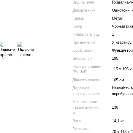
Вид качелей
Гойдалка-гн
Декорування
Однотонні 
Каркас
Метал
Колір
Чорний із с
Кількість місць
1
Призначення
У квартиру,
Особливості
Функція го
Висота, см
195
Розміри сидіння
115 х 105 х
(ВхШхГ)
Діаметр основи
105 см
Додаткові
Наявність м
характеристики
перебування
Максимальне
навантаження,
130
кг
Вага
14,1 кг
Габарити
70 х 113 x 1