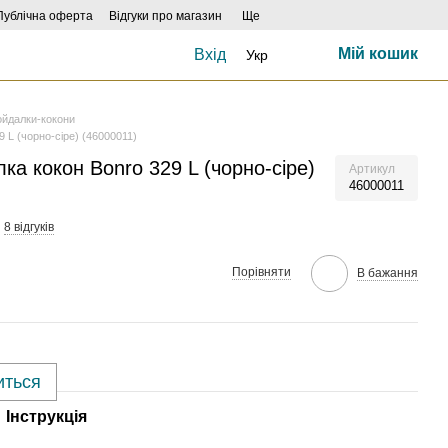
Публічна оферта
Відгуки про магазин
Ще
Мій кошик
Вхід
Укр
ойдалки-кокони
9 L (чорно-сіре) (46000011)
лка кокон Bonro 329 L (чорно-сіре)
Артикул
46000011
8 відгуків
Порівняти
В бажання
иться
Інструкція