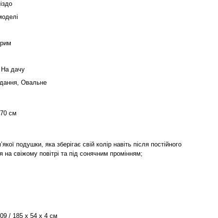
іздо
моделі
ірим
 На дачу
йдання, Овальне
 70 см
’якої подушки, яка зберігає свій колір навіть після постійного
 на свіжому повітрі та під сонячним промінням;
09 / 185 х 54 x 4 см