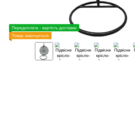
Передоплата - вартість доставки
Товар закінчується