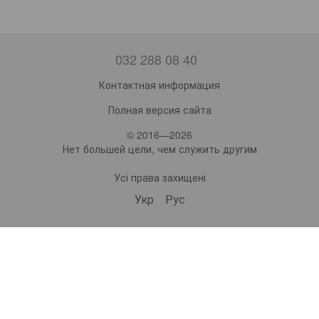
032 288 08 40
Контактная информация
Полная версия сайта
© 2016—2026
Нет большей цели, чем служить другим
Усі права захищені
Укр
Рус
bonro ua
573 Subscribers
•
229 Videos
•
2.1M Views