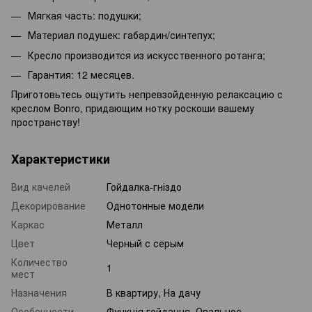
Мягкая часть: подушки;
Материал подушек: габардин/синтепух;
Кресло производится из искусственного ротанга;
Гарантия: 12 месяцев.
Приготовьтесь ощутить непревзойденную релаксацию с
креслом Bonro, придающим нотку роскоши вашему
пространству!
Характеристики
Вид качелей
Гойдалка-гніздо
Декорирование
Однотонные модели
Каркас
Металл
Цвет
Черный с серым
Количество
1
мест
Назначения
В квартиру, На дачу
Особенности
Функція гойдання, Овальное