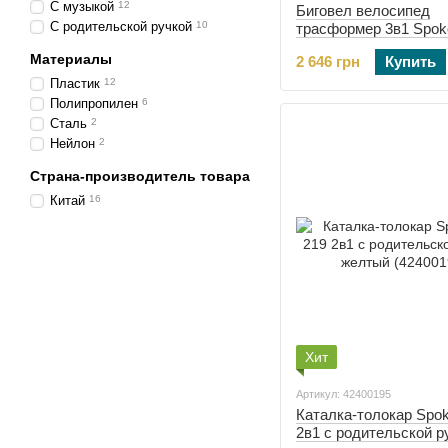
С музыкой
12
Биговел велосипед
С родительской ручкой
10
трасформер 3в1 Spok
черно-красный (42412
Материалы
2 646 грн
Купить
Пластик
12
Полипропилен
6
Сталь
2
Нейлон
2
Страна-производитель товара
Китай
16
Хит
Артикул: 42400195
Каталка-толокар Spo
2в1 с родительской р