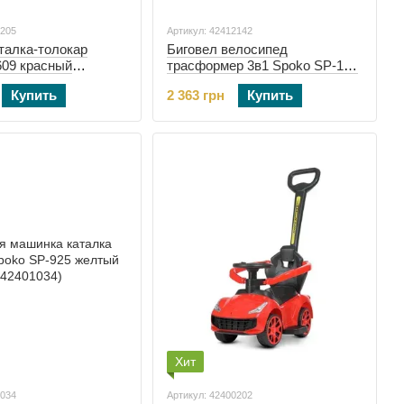
0205
Артикул: 42412142
талка-толокар
Биговел велосипед
609 красный
трасформер 3в1 Spoko SP-150
черно-желтый (42412142)
Купить
2 363 грн
Купить
Хит
1034
Артикул: 42400202