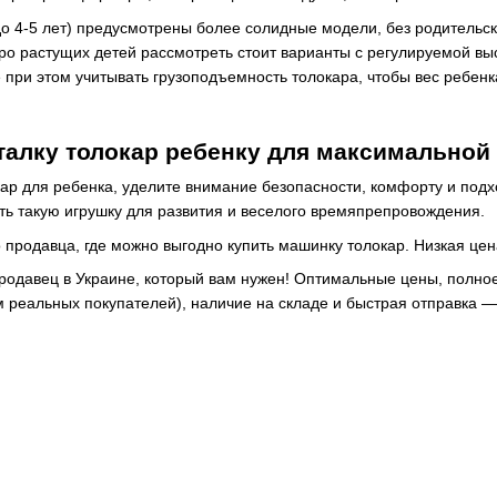
(до 4-5 лет) предусмотрены более солидные модели, без родитель
тро растущих детей рассмотреть стоит варианты с регулируемой вы
 при этом учитывать грузоподъемность толокара, чтобы вес ребен
талку толокар ребенку для максимальной
ар для ребенка, уделите внимание безопасности, комфорту и под
ь такую игрушку для развития и веселого времяпрепровождения.
продавца, где можно выгодно купить машинку толокар. Низкая цена
родавец в Украине, который вам нужен! Оптимальные цены, полное
реальных покупателей), наличие на складе и быстрая отправка — 