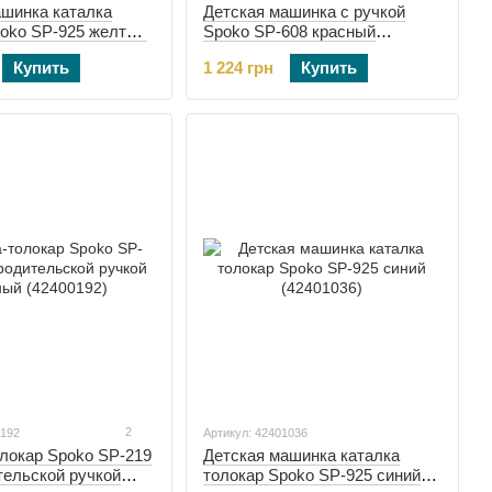
ашинка каталка
Детская машинка с ручкой
poko SP-925 желтый
Spoko SP-608 красный
(42400202)
Купить
1 224 грн
Купить
2
0192
Артикул: 42401036
локар Spoko SP-219
Детская машинка каталка
тельской ручкой
толокар Spoko SP-925 синий