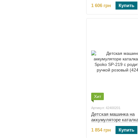
желтый (42400195)
1 606 грн
Купить
Хит
Артикул: 42400201
Детская машинка на
аккумуляторе каталк
Spoko SP-219 с роди
1 854 грн
Купить
ручкой розовый (4240