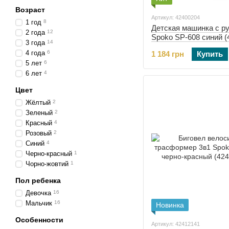
Возраст
Артикул: 42400204
1 год
8
Детская машинка с р
2 года
12
Spoko SP-608 синий (
3 года
14
4 года
6
1 184 грн
Купить
5 лет
6
6 лет
4
Цвет
Жёлтый
2
Зеленый
2
Красный
4
Розовый
2
Синий
4
Черно-красный
1
Чорно-жовтий
1
Пол ребенка
Девочка
16
Мальчик
16
Новинка
Особенности
Артикул: 42412141