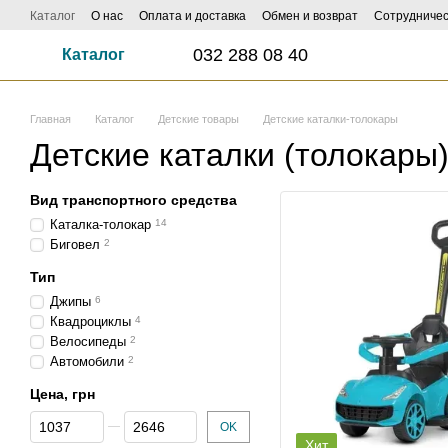
Перейти к основному контенту
Каталог
О нас
Оплата и доставка
Обмен и возврат
Сотрудничес
ФОТО И ВИДЕО НАСИЛАЙ - КЕШБЕК ДО 1000 ГРН ЗАБИРАЙ!
Influe
032 288 08 40
Каталог
Главная
Каталог
Детские товары
Детские каталки-толокары
Детские каталки (толокары
Вид транспортного средства
Каталка-толокар
14
Биговел
2
Тип
Джипы
6
Квадроциклы
4
Велосипеды
2
Автомобили
2
Цена, грн
От Цена, грн
До Цена, грн
OK
Хит