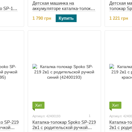
Детская машинка на
Детская м
o SP-150
аккумуляторе каталка-толокар
толокар S
141)
Spoko SP-219 с родительской
(42401034)
1 790 грн
Купить
1 221 грн
ручкой синий (42400198)
Хит
Хит
1
Артикул: 42400193
Артикул: 4240
ko SP-219
Каталка-толокар Spoko SP-219
Каталка-то
учкой
2в1 с родительской ручкой
2в1 с роди