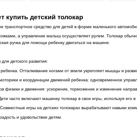
ет купить детский толокар
ое транспортное средство для детей в форме маленького автомоб
ножками, а управление малыш осуществляет рулем. Толокар обычн
ская ручка для помощи ребенку двигаться на машине.
для детского развития:
 ребенка. Отталкивание ногами от земли укрепляет мышцы и разви
оторики и координации движений ребенка: одновременное управл
ов физики и движения: ускорение, торможение и изменение напра
Дети часто включают машинку толокар в свои игры, используя его в
Совместные игры на детских толокарах вырабатывают навыки ком
радость и удовольствие детям.