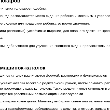
локаров
ли таких толокаров подобны:
ма, где располагается место сидения ребенка и механизмы управл
е сиденье для поддержки ребенка во время движения.
 или резиновые): устойчивые широкие, для плавного движения креп
е.
ты: добавляются для улучшения внешнего вида и привлекательност
 машинок-каталок
инок каталок различаются формой, размерами и функционалом.
ускают каталки толокар с родительской ручкой, чтобы помогать реб
о перемещать каталку толокар. Такие модели имеют ступеньки и з
ектуются различными развивающими аксессуарами.
арактерны яркие цвета. Мальчику выбирают синие или зеленые маш
ары трансформеры, собирающиеся в ходунки, в которых малыш мож