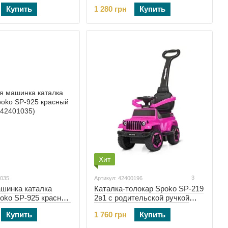
2400192)
(42401036)
Купить
1 280 грн
Купить
Хит
3
1035
Артикул: 42400196
ашинка каталка
Каталка-толокар Spoko SP-219
poko SP-925 красный
2в1 с родительской ручкой
розовый (42400196)
Купить
1 760 грн
Купить