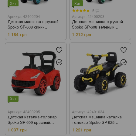
Хит
Хит
5
Артикул: 42400204
Артикул: 42400203
Детская машинка с ручкой
Детская машинка с ручкой
Spoko SP-608 синий
Spoko SP-608 зеленый
(42400204)
(42400203)
1 184 грн
1 212 грн
Хит
Артикул: 42400205
Артикул: 42401034
Детская каталка-толокар
Детская машинка каталка
Spoko SP-609 красный
толокар Spoko SP-925
(42400205)
желтый (42401034)
1 037 грн
1 221 грн