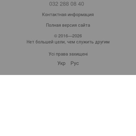
032 288 08 40
Контактная информация
Полная версия сайта
© 2016—2026
Нет большей цели, чем служить другим
Усі права захищені
Укр
Рус
bonro ua
573 Subscribers
•
229 Videos
•
2.1M Views