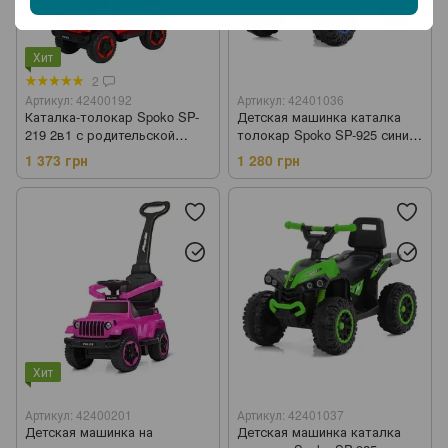
Хит
2
Артикул: 42400192
Артикул: 42401036
Каталка-толокар Spoko SP-
Детская машинка каталка
219 2в1 с родительской
толокар Spoko SP-925 синий
ручкой красный (42400192)
(42401036)
1 373 грн
1 280 грн
Хит
Артикул: 42400201
Артикул: 42401037
Детская машинка на
Детская машинка каталка