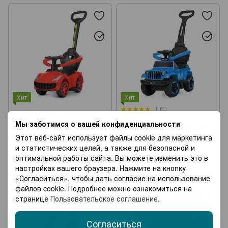
Хит
Хит
1
Артикул: 42400202
Артикул: 42400193
Мы заботимся о вашей конфиденциальности
Детская машинка с ручкой
Каталка-толокар Spoko SP-
Spoko SP-608 красный
219 2в1 с родительской
Этот веб-сайт использует файлы cookie для маркетинга
(42400202)
ручкой синий (42400193)
и статистических целей, а также для безопасной и
1 224 грн
1 330 грн
оптимальной работы сайта. Вы можете изменить это в
настройках вашего браузера. Нажмите на кнопку
«Согласиться», чтобы дать согласие на использование
файлов cookie. Подробнее можно ознакомиться на
странице
Пользовательское соглашение
.
Согласиться