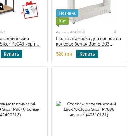
Новинка
Хит
3
1071
Артикул: 42400270
еталлический
Полка этажерка для ванной на
Siker P9040 черный
колесах белая Bonro B03
2401071)
(42400270)
Купить
520 грн
Купить