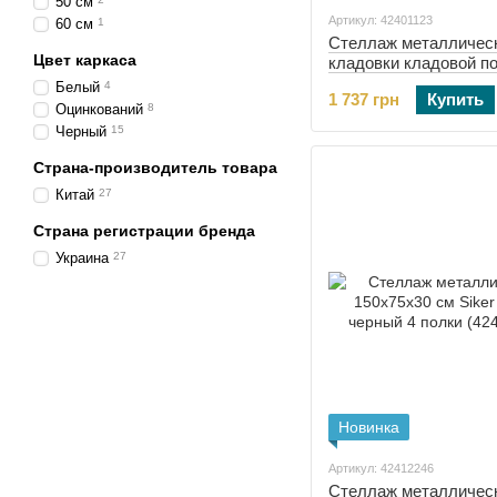
50 см
Артикул: 42401123
60 см
1
Стеллаж металличес
Цвет каркаса
кладовки кладовой п
полок 220х110х50 Sik
Белый
4
1 737 грн
Купить
(42401123)
Оцинкований
8
Черный
15
Страна-производитель товара
Китай
27
Страна регистрации бренда
Украина
27
Новинка
Артикул: 42412246
Стеллаж металличес