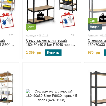
Хит
Хит
Видео
126
59
Артикул: 40810119
Артикул: 4081
кий
Стеллаж металлический
Стеллаж м
l G9040 5
180х90х40 Siker P9040 черный
150х70х30 
(40810119)
(40810117)
1 369 грн
Купить
970 грн