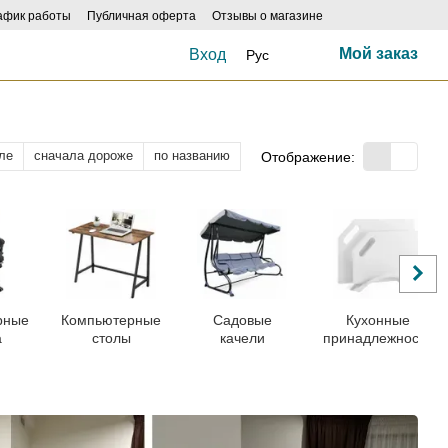
афик работы
Публичная оферта
Отзывы о магазине
Мой заказ
Вход
Рус
ле
сначала дороже
по названию
Отображение:
рные
Компьютерные
Садовые
Кухонные
а
столы
качели
принадлежности