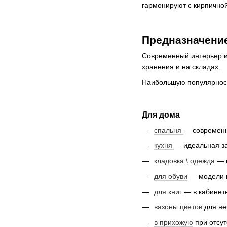
гармонируют с кирпичной
Предназначени
Современный интерьер и
хранения и на складах.
Наибольшую популярност
Для дома
спальня
— современн
кухня
— идеальная з
кладовка \ одежда
— к
для обуви
— модели 
для книг
— в кабинет
вазоны цветов
для не
в прихожую
при отсут