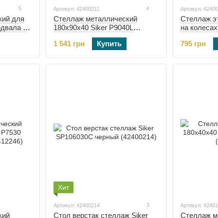
5
4
Артикул: 42400211
Артикул: 4240
кий для
Стеллаж металлический
Стеллаж э
одвала 6
180х90х40 Siker P9040L
на колесах
er G2211
черный (42400211)
(42400119)
1 541 грн
Купить
795 грн
Хит
3
Артикул: 42400214
Артикул: 4240
кий
Стол верстак стеллаж Siker
Стеллаж м