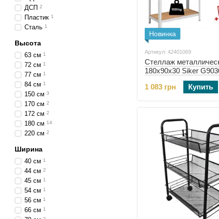
ДСП
2
Пластик
1
Сталь
1
Новинка
Высота
Артикул: 42401069
63 см
1
Стеллаж металличес
72 см
1
180x90x30 Siker G903
77 см
1
(42401069)
84 см
1
1 083 грн
Купить
150 см
3
170 см
2
172 см
2
180 см
14
220 см
2
Ширина
40 см
1
44 см
2
45 см
1
54 см
1
56 см
1
66 см
1
2