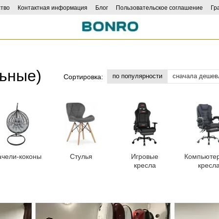
тво
Контактная информация
Блог
Пользовательское соглашение
Гр
ncers
ьные)
по популярности
сначала дешев
Сортировка:
ачели-коконы
Стулья
Игровые
Компьюте
кресла
кресл