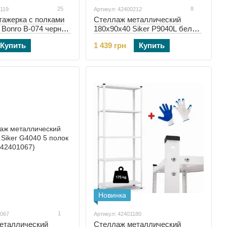
25
8
0119
Артикул: 42400212
тажерка с полками
Стеллаж металлический
 Bonro B-074 черный
180х90х40 Siker P9040L белый
(42400212)
Купить
1 439 грн
Купить
Новинка
1
1067
Артикул: 42401180
еталлический
Стеллаж металлический