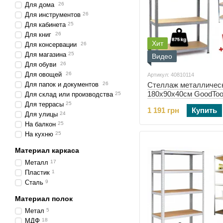
Для дома
26
Для инструментов
26
Для кабинета
25
Для книг
26
Хит
Для консервации
26
Для магазина
25
Видео
Для обуви
26
Для овощей
26
Артикул: 40810114
Для папок и документов
26
Стеллаж металличес
180х90х40см GoodToo
Для склад или производства
25
полок (40810114)
Для террасы
25
1 191 грн
Купить
Для улицы
24
На балкон
25
На кухню
25
Материал каркаса
Металл
17
Пластик
1
Сталь
9
Материал полок
Метал
5
МДФ
18