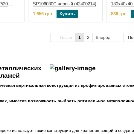
7530
SP106030C черный (42400214)
180х40х40 
2246)
(42401067)
1 656 грн
Купить
836 грн
Назад
1
2
Вперед
По
еталлических
ллажей
ческая вертикальная конструкция из профилированных стоек
епах, имеется возможность выбрать оптимальное межполочно
роко использует такие конструкции для хранения вещей и создани