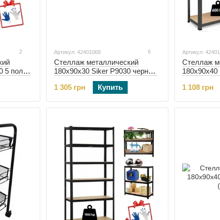
2
6
Артикул: 42401068
Артикул: 4240
кий
Стеллаж металлический
Стеллаж м
0 5 полок
180х90х30 Siker P9030 черный
180х90х40 
5 полок (42401068)
4 полки (4
1 305 грн
Купить
1 108 грн