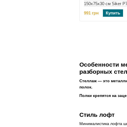
150х75х30 см Siker P
черный 4 полки (4241
991 грн
Купить
Особенности м
разборных сте
Стеллаж — это металли
полок.
Полки крепятся на зац
Стиль лофт
Минималистика лофта ши