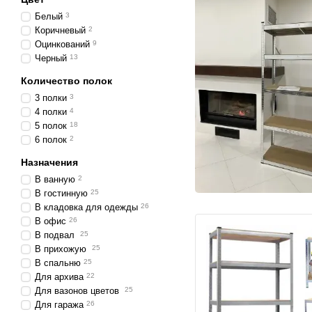
Белый
3
Коричневый
2
Оцинкований
9
Черный
13
Количество полок
3 полки
3
4 полки
4
5 полок
18
6 полок
2
Назначения
В ванную
2
В гостинную
25
В кладовка для одежды
26
В офис
26
В подвал
25
В прихожую
25
В спальню
25
Для архива
22
Для вазонов цветов
25
Для гаража
26