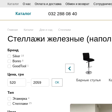
Перейти к основному контенту
Каталог
О нас
Оплата и доставка
Обмен и возврат
Сотрудничес
ФОТО И ВИДЕО НАСИЛАЙ - КЕШБЕК ДО 1000 ГРН ЗАБИРАЙ!
Influe
032 288 08 40
Каталог
Главная
Каталог
Дом и сад
Стеллажи
Стеллажи железные (напол
Бренд
Siker
18
Bonro
8
GoodTool
1
Цена, грн
Барные стулья
К
От Цена, грн
До Цена, грн
OK
Тип
Этажерка
4
Стеллажи
25
Цвет