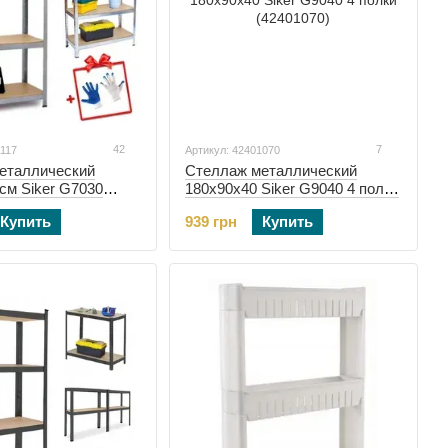
42
7
0117
Артикул: 42401070
еталлический
Стеллаж металлический
см Siker G7030
180x90x40 Siker G9040 4 полки
(42401070)
Купить
939 грн
Купить