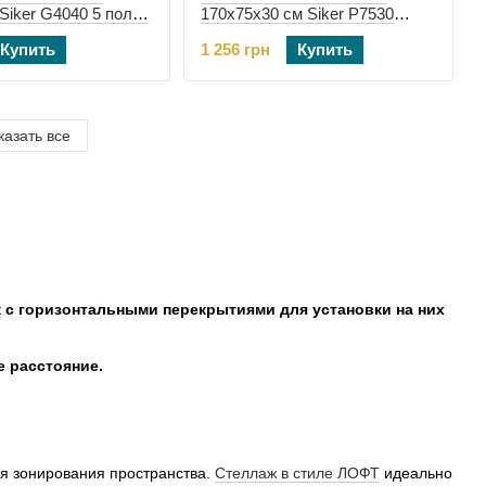
Siker G4040 5 полок
170х75х30 см Siker P7530
белый 5 полок (42401180)
Купить
1 256 грн
Купить
казать все
 с горизонтальными перекрытиями для установки на них
е расстояние.
я зонирования пространства.
Стеллаж в стиле ЛОФТ
идеально