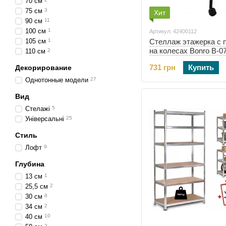
70 см
75 см
3
Хит
90 см
11
100 см
1
Артикул: 42400112
105 см
1
Стеллаж этажерка с 
на колесах Bonro B-0
110 см
2
(42400112)
731 грн
Купить
Декорирование
Однотонные модели
27
Вид
Стелажі
5
Універсальні
25
Стиль
Лофт
9
Глубина
13 см
1
25,5 см
2
30 см
8
34 см
2
40 см
10
2