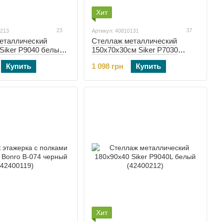
Хит
23
37
0213
Артикул: 40810131
еталлический
Стеллаж металлический
Siker P9040 белый
150х70х30см Siker P7030
черный (40810131)
Купить
1 098 грн
Купить
Хит