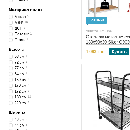
Сталь
Материал полок
Метал
5
Новинка
МДФ
16
ДСП
2
Артикул: 42401069
Пластик
1
Стеллаж металличес
Сталь
1
180x90x30 Siker G903
(42401069)
Высота
1 083 грн
Купить
63 см
1
72 см
1
77 см
1
84 см
1
150 см
3
170 см
2
172 см
2
180 см
12
220 см
2
Ширина
40 см
0
44 см
2