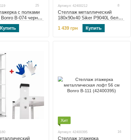
25
8
0119
Артикул: 42400212
тажерка с полками
Стеллаж металлический
 Bonro B-074 черный
180х90х40 Siker P9040L белый
(42400212)
Купить
1 439 грн
Купить
Хит
16
1180
Артикул: 42400395
еталлический
Стеллаж этажерка