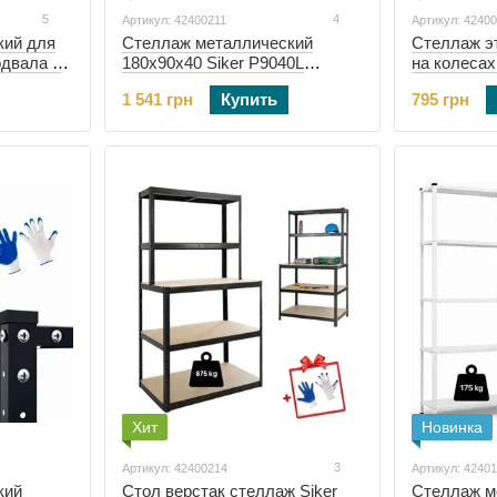
5
4
Артикул: 42400211
Артикул: 4240
кий для
Стеллаж металлический
Стеллаж э
одвала 6
180х90х40 Siker P9040L
на колесах
er G2211
черный (42400211)
(42400119)
1 541 грн
Купить
795 грн
Хит
Новинка
3
Артикул: 42400214
Артикул: 4240
кий
Стол верстак стеллаж Siker
Стеллаж м