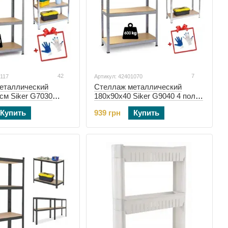
42
7
0117
Артикул: 42401070
еталлический
Стеллаж металлический
см Siker G7030
180x90x40 Siker G9040 4 полки
(42401070)
Купить
939 грн
Купить