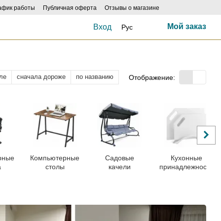
афик работы
Публичная оферта
Отзывы о магазине
Мой заказ
Вход
Рус
ле
сначала дороже
по названию
Отображение:
рные
Компьютерные
Садовые
Кухонные
а
столы
качели
принадлежности