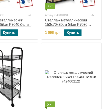
Хит
23
37
0213
Артикул: 40810131
еталлический
Стеллаж металлический
Siker P9040 белый
150х70х30см Siker P7030
черный (40810131)
Купить
1 098 грн
Купить
Хит