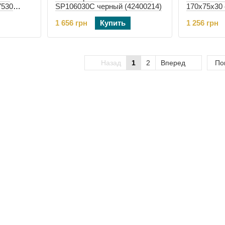
7530
SP106030C черный (42400214)
170х75х30 
2246)
белый 5 по
1 656 грн
Купить
1 256 грн
Назад
1
2
Вперед
По