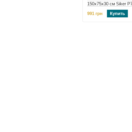
150х75х30 см Siker P
черный 4 полки (4241
991 грн
Купить