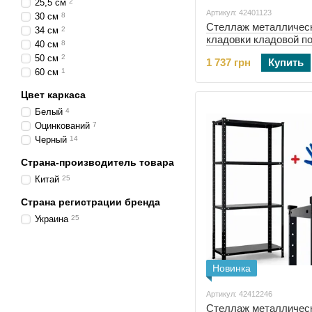
25,5 см
2
Артикул: 42401123
30 см
8
Стеллаж металличес
34 см
2
кладовки кладовой п
40 см
8
полок 220х110х50 Sik
50 см
2
1 737 грн
Купить
(42401123)
60 см
1
Цвет каркаса
Белый
4
Оцинкований
7
Черный
14
Страна-производитель товара
Китай
25
Страна регистрации бренда
Украина
25
Новинка
Артикул: 42412246
Стеллаж металличес