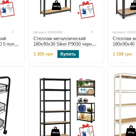
2
6
Артикул: 42401068
Артикул: 4240
кий
Стеллаж металлический
Стеллаж м
0 5 полок
180х90х30 Siker P9030 черный
180х90х40 
5 полок (42401068)
4 полки (4
1 305 грн
Купить
1 108 грн