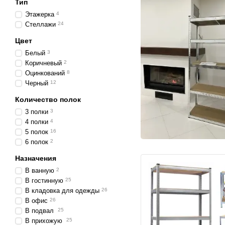
Тип
Этажерка
4
Стеллажи
24
Цвет
Белый
3
Коричневый
2
Оцинкований
8
Черный
12
Количество полок
3 полки
3
4 полки
4
5 полок
16
6 полок
2
Назначения
В ванную
2
В гостинную
25
В кладовка для одежды
26
В офис
26
В подвал
25
В прихожую
25