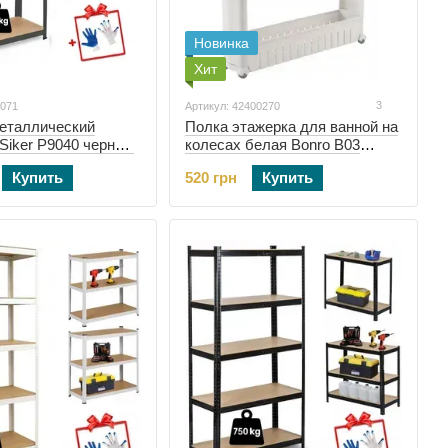
Новинка
Хит
3
1071
Артикул: 42400270
еталлический
Полка этажерка для ванной на
Siker P9040 черный
колесах белая Bonro B03
2401071)
(42400270)
Купить
520 грн
Купить