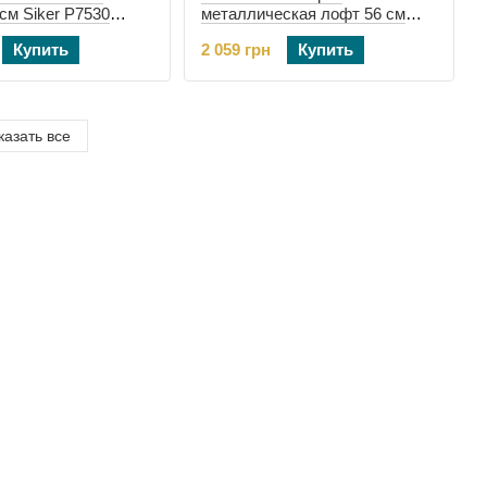
см Siker P7530
металлическая лофт 56 см
лок (42401180)
Bonro B-111 (42400395)
Купить
2 059 грн
Купить
казать все