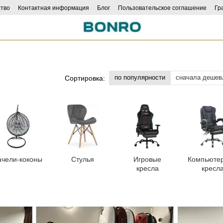
тво
Контактная информация
Блог
Пользовательское соглашение
Гр
ncers
по популярности
сначала дешев
Сортировка:
ачели-коконы
Стулья
Игровые
Компьюте
кресла
кресл