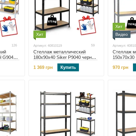
Хит
Хит
Видео
126
59
Артикул: 40810119
Артикул: 4081
кий
Стеллаж металлический
Стеллаж м
l G9040 5
180х90х40 Siker P9040 черный
150х70х30 
(40810119)
(40810117)
1 369 грн
Купить
970 грн