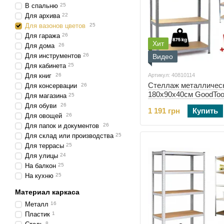
В спальню
25
Для архива
22
Для вазонов цветов
25
Для гаража
26
Хит
Для дома
26
Для инструментов
26
Видео
Для кабинета
25
Для книг
26
Артикул: 40810114
Стеллаж металличес
Для консервации
26
180х90х40см GoodToo
Для магазина
25
полок (40810114)
Для обуви
26
1 191 грн
Купить
Для овощей
26
Для папок и документов
26
Для склад или производства
25
Для террасы
25
Для улицы
24
На балкон
25
На кухню
25
Материал каркаса
Металл
16
Пластик
1
8