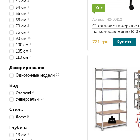
45 см
1
54 см
1
Хит
56 см
1
66 см
1
Артикул: 42400112
Стеллаж этажерка с 
70 см
2
на колесах Bonro B-0
75 см
3
(42400112)
90 см
10
731 грн
Купить
100 см
1
105 см
1
110 см
2
Декорирование
Однотонные модели
25
Вид
Стелажі
4
Універсальні
24
Стиль
Лофт
9
Глубина
13 см
1