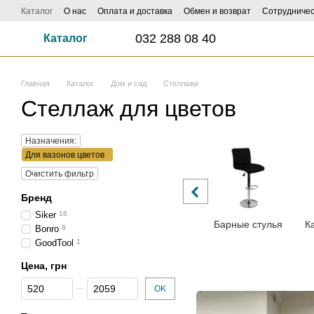
Перейти к основному контенту
Каталог
О нас
Оплата и доставка
Обмен и возврат
Сотрудничес
ФОТО И ВИДЕО НАСИЛАЙ - КЕШБЕК ДО 1000 ГРН ЗАБИРАЙ!
Influe
032 288 08 40
Каталог
Главная
Каталог
Дом и сад
Стеллажи
Стеллаж для цветов
Назначения:
Для вазонов цветов
Очистить фильтр
Бренд
Siker
16
Барные стулья
К
Bonro
8
GoodTool
1
Цена, грн
От Цена, грн
До Цена, грн
OK