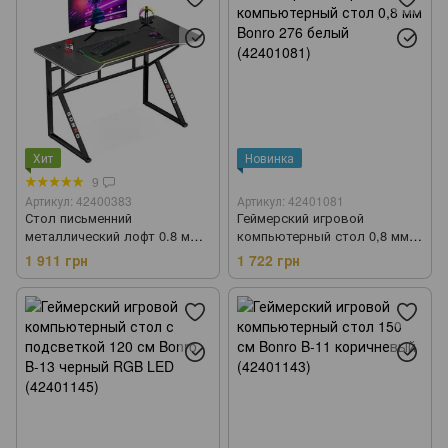
Хит
Новинка
9
Артикул: 42400383
Артикул: 42401081
Стол письменний
Геймерский игровой
металлический лофт 0.8 мм
компьютерный стол 0,8 мм
Bonro 276 (42400383)
Bonro 276 белый (42401081)
1 911 грн
1 722 грн