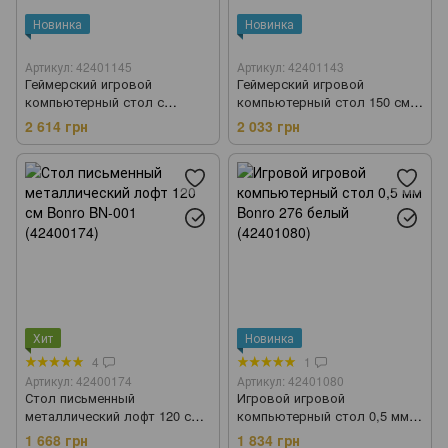
Новинка
Новинка
Артикул: 42401145
Артикул: 42401143
Геймерский игровой
Геймерский игровой
компьютерный стол с
компьютерный стол 150 см
подсветкой 120 см Bonro B-
Bonro B-11 коричневый
2 614 грн
2 033 грн
13 черный RGB LED
(42401143)
(42401145)
Хит
Новинка
4
1
Артикул: 42400174
Артикул: 42401080
Стол письменный
Игровой игровой
металлический лофт 120 см
компьютерный стол 0,5 мм
Bonro BN-001 (42400174)
Bonro 276 белый (42401080)
1 668 грн
1 834 грн