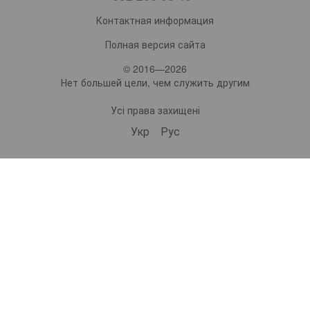
Контактная информация
Полная версия сайта
© 2016—2026
Нет большей цели, чем служить другим
Усі права захищені
Укр
Рус
bonro ua
573 Subscribers
•
229 Videos
•
2.1M Views