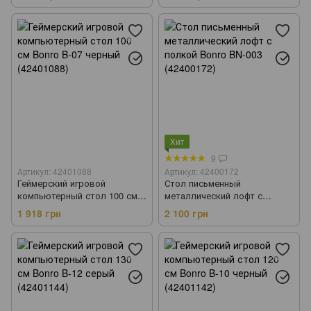
Хит
9
Артикул: 42401088
Артикул: 42400172
Геймерский игровой
Стол письменный
компьютерный стол 100 см
металлический лофт с
Bonro B-07 черный (42401088)
полкой Bonro BN-003
1 918 грн
2 100 грн
(42400172)