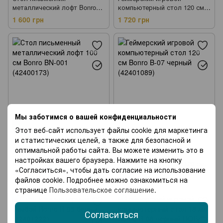
металлический лофт Bonro
компьютерный стол 120 см
267 (42800032)
Bonro B-14 черный (42401146)
1 600 грн
1 720 грн
Мы заботимся о вашей конфиденциальности
Хит
Этот веб-сайт использует файлы cookie для маркетинга
11
1
и статистических целей, а также для безопасной и
Артикул: 42400173
Артикул: 42401089
оптимальной работы сайта. Вы можете изменить это в
Стол письменный
Геймерский игровой
настройках вашего браузера. Нажмите на кнопку
металлический лофт 100 см
компьютерный стол 120 см
«Согласиться», чтобы дать согласие на использование
Bonro BN-001 (42400173)
Bonro B-07 черный (42401089)
1 354 грн
2 171 грн
файлов cookie. Подробнее можно ознакомиться на
странице
Пользовательское соглашение
.
Согласиться