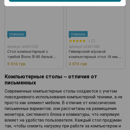
Новинка
Новинка
1
Артикул: 42401222
Артикул: 42401085
Стол компьютерный с
Геймерский игровой
тумбой Bonro B-95 белый
компьютерный стол 18 мм
(42401222)
Bonro B-08 черный RGB LED
5 516 грн
3 074 грн
(42401085)
Компьютерные столы – отличия от
письменных
Современные компьютерные столы создаются с учетом
повседневного использования компьютерной техники, а не
просто как элемент мебели. В отличие от классических
письменных вариантов, они рассчитаны на размещение
монитора, системного блока и клавиатуры, что напрямую
влияет на удобство пользователя. Каждый стол продуман
так, чтобы снизить нагрузку при работе за компьютером и