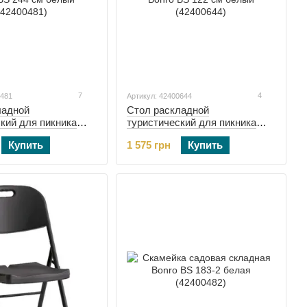
7
4
0481
Артикул: 42400644
ладной
Стол раскладной
кий для пикника
туристический для пикника
244 см белый
Bonro BS 122 см белый
Купить
1 575 грн
Купить
(42400644)