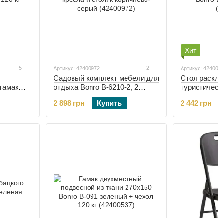
Хит
5
2
Артикул: 42400972
Артикул: 4240
Садовый комплект мебели для
Стол раск
гамак
отдыха Bonro B-6210-2, 2
туристичес
 кг
кресла и столик коричнево-
Bonro BS 
2 898 грн
Купить
2 442 грн
серый (42400972)
(42400481)