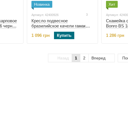
Новинка
Хит
3
Артикул: 42400926
Артикул: 4240
карповое
Кресло подвесное
Скамейка 
6 черно-
бразилийское качели гамак
Bonro BS 1
Bonro B-092-2 серый 120 кг +
(42400483)
1 096 грн
Купить
1 286 грн
подушка (42400926)
Назад
1
2
Вперед
По