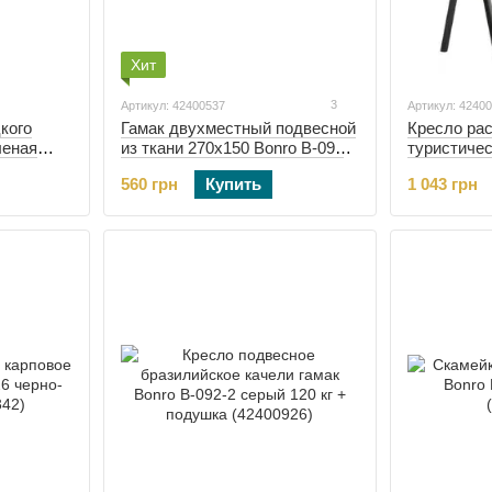
Хит
3
Артикул: 42400537
Артикул: 4240
кого
Гамак двухместный подвесной
Кресло ра
леная
из ткани 270х150 Bonro B-091
туристичес
зеленый + чехол 120 кг
черное (42
560 грн
Купить
1 043 грн
(42400537)