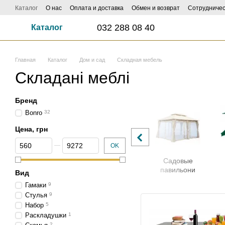
Перейти к основному контенту
Каталог
О нас
Оплата и доставка
Обмен и возврат
Сотрудничес
032 288 08 40
Каталог
Главная
Каталог
Дом и сад
Складная мебель
Складані меблі
Бренд
Bonro
32
Цена, грн
От Цена, грн
До Цена, грн
OK
е
Подставки для
Комплектующие
Садовые
обуви
к мебели
павильони
Вид
Гамаки
9
Стулья
9
Набор
5
Раскладушки
1
2