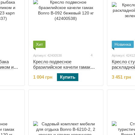
Хит
Новинка
4
Артикул: 42400538
Артикул: 4241
бака
Кресло подвесное
Кресло ст
иком и
бразилийское качели гамак
раскладной
3 карп
Bonro B-092 бежевый 120 кг
20 зеленое
1 004 грн
Купить
3 451 грн
(42400538)