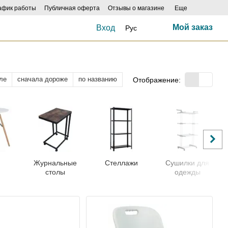
афик работы
Публичная оферта
Отзывы о магазине
Еще
Мой заказ
Вход
Рус
ле
сначала дороже
по названию
Отображение:
Журнальные
Стеллажи
Сушилки для
столы
одежды