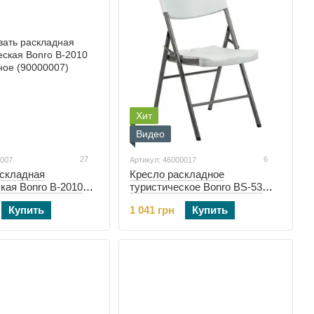
Хит
Видео
27
6
0007
Артикул: 46000017
аскладная
Кресло раскладное
кая Bonro B-2010
туристическое Bonro BS-53
0000007)
(46000017)
Купить
1 041 грн
Купить