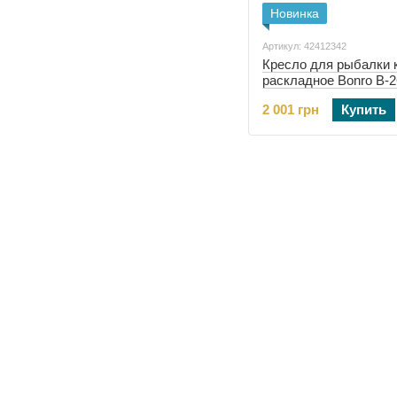
Новинка
Артикул: 42412342
Кресло для рыбалки 
раскладное Bonro B-2
зеленое (42412342)
2 001 грн
Купить