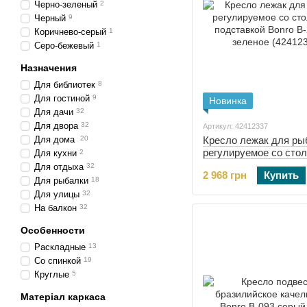
Черно-зеленый
2
Черный
9
Коричнево-серый
1
Серо-бежевый
1
Назначения
Для библиотек
8
Для гостиной
9
Новинка
Для дачи
32
Для двора
32
Артикул: 42412337
Для дома
20
Кресло лежак для ры
регулируемое со стол
Для кухни
2
подставкой Bonro B-2
Для отдыха
32
2 968 грн
Купить
зеленое (42412337)
Для рыбалки
18
Для улицы
32
На балкон
32
Особенности
Раскладные
13
Со спинкой
19
Круглые
5
Матеріал каркаса