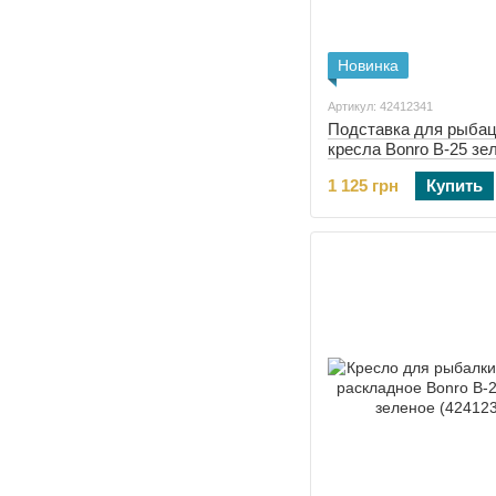
Новинка
Артикул: 42412341
Подставка для рыбац
кресла Bonro B-25 зе
(42412341)
1 125 грн
Купить