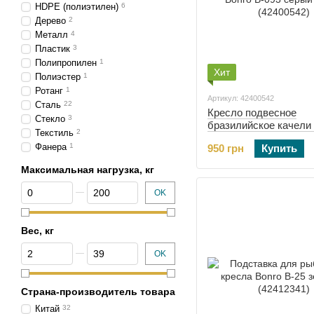
HDPE (полиэтилен)
6
Дерево
2
Металл
4
Пластик
3
Полипропилен
1
Хит
Полиэстер
1
Ротанг
1
Артикул: 42400542
Сталь
22
Кресло подвесное
Стекло
3
бразилийское качели 
Текстиль
2
Bonro B-093 серый 120
Фанера
1
950 грн
Купить
(42400542)
Максимальная нагрузка, кг
От Максимальная нагрузка, кг
До Максимальная нагрузка, кг
OK
Вес, кг
От Вес, кг
До Вес, кг
OK
Страна-производитель товара
Китай
32