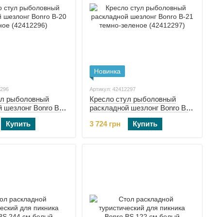
Новинка
2296
Артикул: 42412297
ул рыболовный
Кресло стул рыболовный
 шезлонг Bonro B-
раскладной шезлонг Bonro B-
 (42412296)
21 темно-зеленое (42412297)
Купить
3 724 грн
Купить