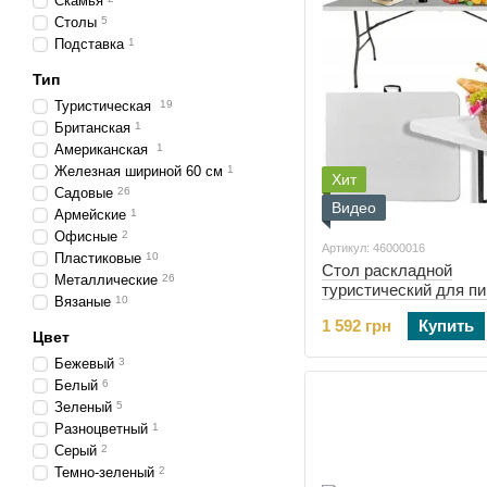
Скамья
Столы
5
Подставка
1
Тип
Туристическая
19
Британская
1
Американская
1
Железная шириной 60 см
1
Хит
Садовые
26
Видео
Армейские
1
Офисные
2
Артикул: 46000016
Пластиковые
10
Стол раскладной
Металлические
26
туристический для пи
Вязаные
10
Bonro BS 180 см бел
1 592 грн
Купить
(46000016)
Цвет
Бежевый
3
Белый
6
Зеленый
5
Разноцветный
1
Серый
2
Темно-зеленый
2