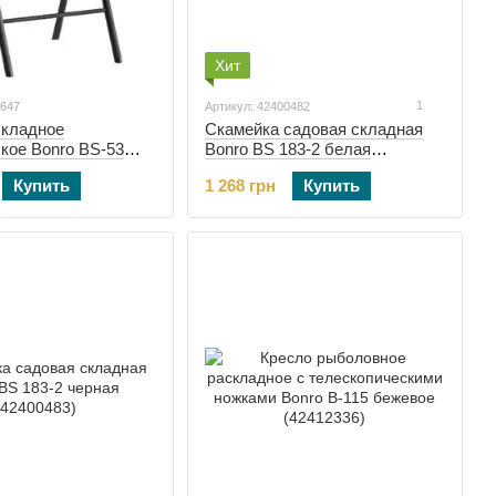
Хит
1
0647
Артикул: 42400482
складное
Скамейка садовая складная
кое Bonro BS-53
Bonro BS 183-2 белая
400647)
(42400482)
Купить
1 268 грн
Купить