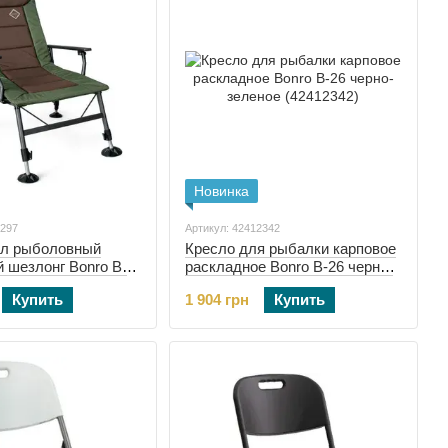
Новинка
2297
Артикул: 42412342
ул рыболовный
Кресло для рыбалки карповое
 шезлонг Bonro B-
раскладное Bonro B-26 черно-
еленое (42412297)
зеленое (42412342)
Купить
1 904 грн
Купить