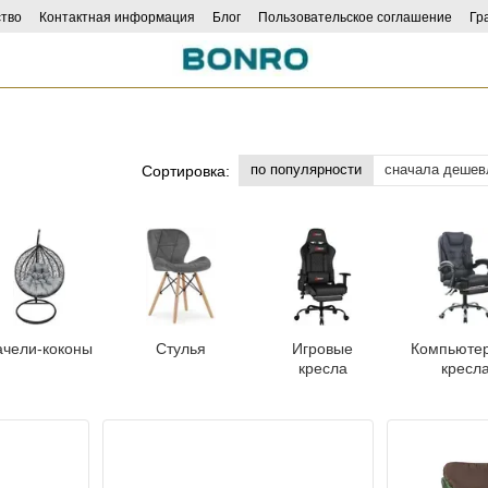
тво
Контактная информация
Блог
Пользовательское соглашение
Гр
ncers
по популярности
сначала дешев
Сортировка:
ачели-коконы
Стулья
Игровые
Компьюте
кресла
кресл