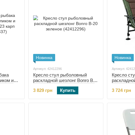
Новинка
Новинка
Артикул: 42412296
Артикул: 4241
бака
Кресло стул рыболовный
Кресло ст
иком и
раскладной шезлонг Bonro B-
раскладной
3 карп
20 зеленое (42412296)
21 темно-з
3 829 грн
Купить
3 724 грн