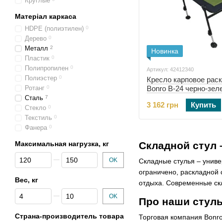
Круглые
Матеріал каркаса
HDPE (полиэтилен)
0
Дерево
0
Металл
2
Новинка
Пластик
0
Полипропилен
0
Артикул: 42412340
Полиэстер
0
Кресло карповое рас
Ротанг
0
Bonro B-24 черно-зел
подставка (42412340)
Сталь
7
3 162 грн
Купить
Стекло
0
Текстиль
0
Фанера
0
Максимальная нагрузка, кг
Складной стул 
От Максимальная нагрузка, кг
До Максимальная нагрузка, кг
OK
Складные стулья – униве
ограничено, раскладной 
Вес, кг
отдыха. Современные ск
От Вес, кг
До Вес, кг
OK
Про наши стуль
Страна-производитель товара
Торговая компания Bonr