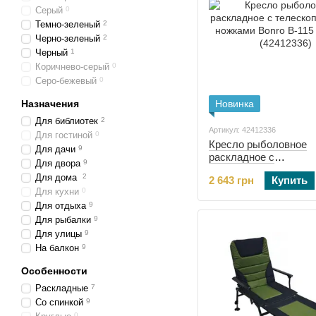
Серый
0
Темно-зеленый
2
Черно-зеленый
2
Черный
1
Коричнево-серый
0
Серо-бежевый
0
Назначения
Новинка
Для библиотек
2
Артикул: 42412336
Для гостиной
0
Кресло рыболовное
Для дачи
9
раскладное с
Для двора
9
телескопическими но
Для дома
2
2 643 грн
Купить
Bonro B-115 бежевое
Для кухни
0
(42412336)
Для отдыха
9
Для рыбалки
9
Для улицы
9
На балкон
9
Особенности
Раскладные
7
Со спинкой
9
0