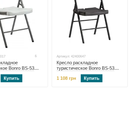
6
0017
Артикул: 42400647
складное
Кресло раскладное
кое Bonro BS-53
туристическое Bonro BS-53
черное (42400647)
Купить
1 108 грн
Купить