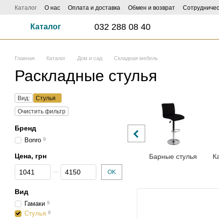
Перейти к основному контенту
Каталог
О нас
Оплата и доставка
Обмен и возврат
Сотрудничес
ФОТО И ВИДЕО НАСИЛАЙ - КЕШБЕК ДО 1000 ГРН ЗАБИРАЙ!
Influe
032 288 08 40
Каталог
Главная
Каталог
Дом и сад
Складная мебель
Раскладные стулья
Вид:
Стулья
Очистить фильтр
Бренд
Bonro
9
Цена, грн
Барные стулья
К
От Цена, грн
До Цена, грн
OK
Вид
Гамаки
9
Стулья
9