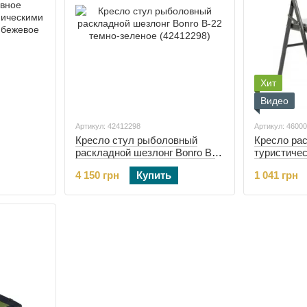
Хит
Видео
Артикул: 42412298
Артикул: 4600
Кресло стул рыболовный
Кресло ра
раскладной шезлонг Bonro B-
туристичес
жками
22 темно-зеленое (42412298)
(46000017)
4 150 грн
Купить
1 041 грн