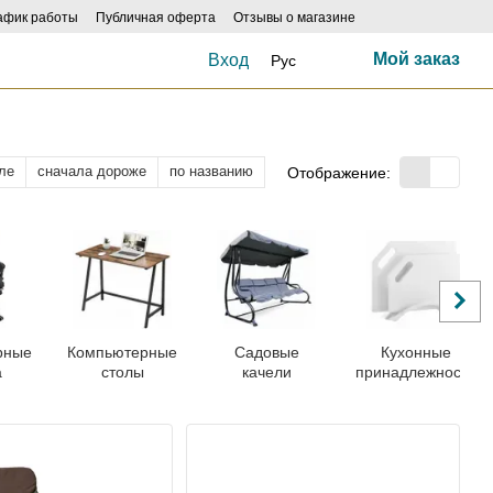
афик работы
Публичная оферта
Отзывы о магазине
Мой заказ
Вход
Рус
ле
сначала дороже
по названию
Отображение:
рные
Компьютерные
Садовые
Кухонные
а
столы
качели
принадлежности