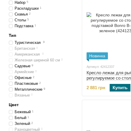
Набор
5
Раскладушки
1
Скамья
2
Столы
5
Подставка
1
Тип
Туристическая
9
Британская
0
Американская
0
Новинка
Железная шириной 60 см
0
Садовые
9
Артикул: 42412337
Армейские
0
Кресло лежак для ры
Офисные
2
регулируемое со стол
подставкой Bonro B-2
Пластиковые
2
2 881 грн
Купить
зеленое (42412337)
Металлические
9
Вязаные
0
Цвет
Бежевый
1
Белый
1
Зеленый
2
Разноцветный
0