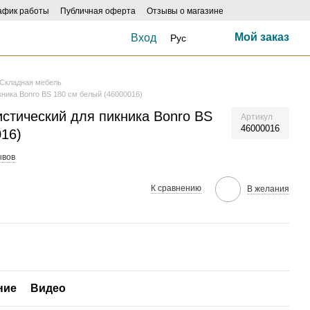
афик работы
Публичная оферта
Отзывы о магазине
Мой заказ
Вход
Рус
Складная мебель
кника Bonro BS 180 см белый (46000016)
истический для пикника Bonro BS
Артикул
46000016
016)
ывов
К сравнению
В желания
ние
Видео