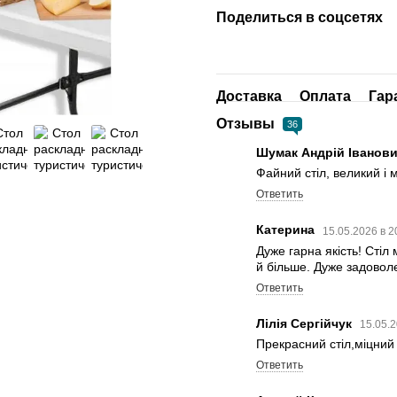
Поделиться в соцсетях
Доставка
Оплата
Гар
Отзывы
36
Шумак Андрій Іванов
Файний стіл, великий і 
Ответить
Катерина
15.05.2026 в 2
Дуже гарна якість! Стіл 
й більше. Дуже задоволе
Ответить
Лілія Сергійчук
15.05.2
Прекрасний стіл,міцний
Ответить