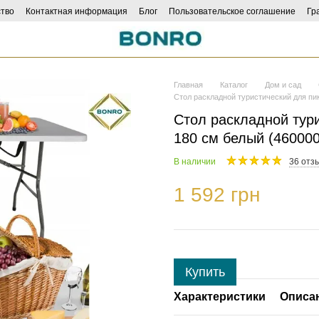
тво
Контактная информация
Блог
Пользовательское соглашение
Гр
ncers
Главная
Каталог
Дом и сад
Стол раскладной туристический для пи
Стол раскладной тур
180 см белый (46000
В наличии
36 отз
1 592 грн
Купить
Характеристики
Описа