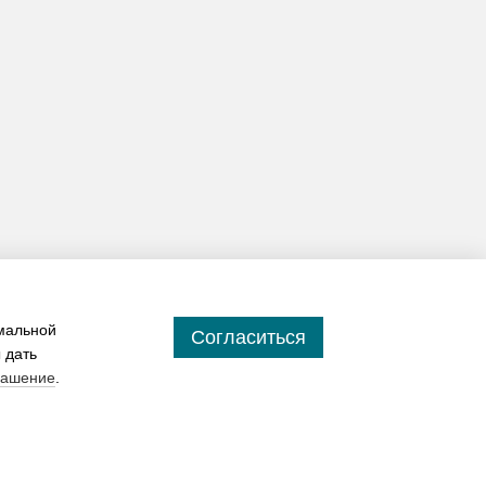
имальной
Согласиться
 дать
лашение
.