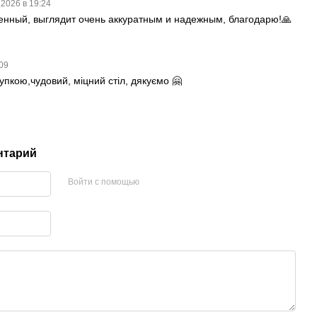
.2026 в 19:24
венный, выглядит очень аккуратным и надежным, благодарю!🙏
:09
упкою,чудовий, міцний стіл, дякуємо 🤗
нтарий
Войти с помощью