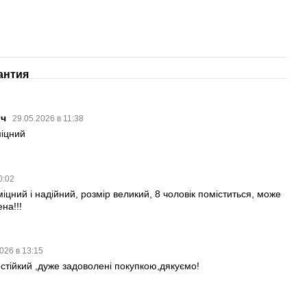
антия
ич
29.05.2026 в 11:38
міцний
0:02
міцний і надійний, розмір великий, 8 чоловік поміститься, може
на!!!
026 в 13:15
 стійкий ,дуже задоволені покупкою,дякуємо!