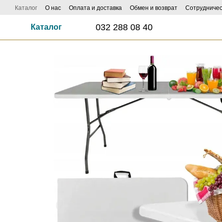
Перейти к основному контенту
Каталог
О нас
Оплата и доставка
Обмен и возврат
Сотрудничес
ФОТО И ВИДЕО НАСИЛАЙ - КЕШБЕК ДО 1000 ГРН ЗАБИРАЙ!
Influe
032 288 08 40
Каталог