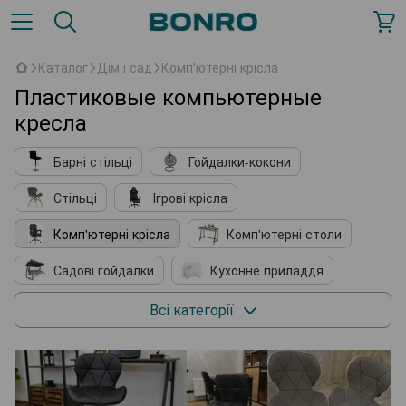
Каталог
Дім і сад
Комп'ютерні крісла
Пластиковые компьютерные
кресла
Барні стільці
Гойдалки-кокони
Стільці
Ігрові крісла
Комп'ютерні крісла
Комп'ютерні столи
Садові гойдалки
Кухонне приладдя
М'які крісла
Косметичні столики
Всі категорії
Підставки для взуття
Комплектуючі до меблів
Садові павільйони