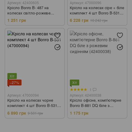
Артикул: 42400605
Артикул: 47000096
Крісло Bonro B- 487 на
Крісло на колесах сіре + біле
колесах світло-рожеве
комплект 4 шт Bonro B-531
(42400605)
(47000096)
1 251 грн
6 228 грн
10 242 грн
Хіт
−27%
Хіт
1
Артикул: 47000094
Артикул: 42400038
Крісло на колесах чорне
Крісло офісне, комп'ютерне
комплект 4 шт Bonro B-531
Bonro B-881 DQ біле з
(47000094)
рожевим сидінням (42400038)
6 890 грн
1 175 грн
9 501 грн