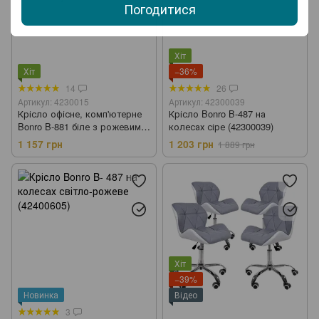
Погодитися
Хіт
Хіт
−36%
14
26
Артикул: 4230015
Артикул: 42300039
Крісло офісне, комп'ютерне
Крісло Bonro B-487 на
Bonro B-881 біле з рожевим
колесах сіре (42300039)
сидінням (4230015)
1 157 грн
1 203 грн
1 889 грн
Хіт
−39%
Новинка
Відео
3