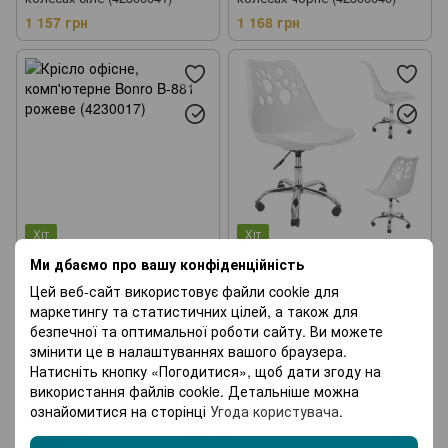
1 157 грн
1 168 грн
Хіт
Хіт
10
7
Ми дбаємо про вашу конфіденційність
Артикул: 4230017
Артикул: 4230014
Цей веб-сайт використовує файли cookie для
Крісло офісне, комп'ютерне
Крісло офісне, комп'ютерне
маркетингу та статистичних цілей, а також для
Bonro B-881 рожеве (4230017)
Bonro B-881 біле (4230014)
безпечної та оптимальної роботи сайту. Ви можете
1 156 грн
1 190 грн
змінити це в налаштуваннях вашого браузера.
Натисніть кнопку «Погодитися», щоб дати згоду на
використання файлів cookie. Детальніше можна
ознайомитися на сторінці
Угода користувача
.