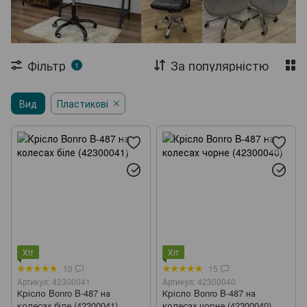
Садові парасолі
Шезлонги
Складані меблі
Столи
Журнальні столи
Стелажі
Фільтр
За популярністю
1
Сушарки для одягу
Садові візки
Вид
Пластикові
Теплиці та парники
Агротканина
Хіт
Хіт
10
15
Артикул: 42300041
Артикул: 42300040
Крісло Bonro B-487 на
Крісло Bonro B-487 на
колесах біле (42300041)
колесах чорне (42300040)