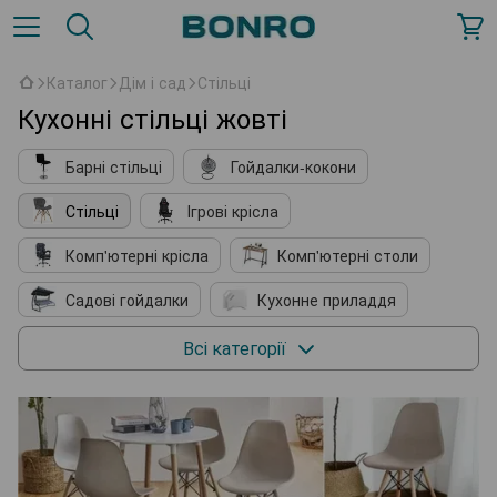
Каталог
Дім і сад
Стільці
Кухонні стільці жовті
Барні стільці
Гойдалки-кокони
Стільці
Ігрові крісла
Комп'ютерні крісла
Комп'ютерні столи
Садові гойдалки
Кухонне приладдя
М'які крісла
Косметичні столики
Всі категорії
Підставки для взуття
Комплектуючі до меблів
Садові павільйони
Садові парасолі
Шезлонги