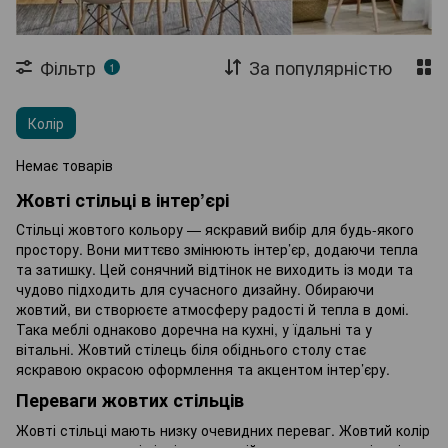
Складані меблі
Столи
Журнальні столи
Стелажі
Фільтр
За популярністю
1
Сушарки для одягу
Садові візки
Колір
Теплиці та парники
Агротканина
Немає товарів
Жовті стільці в інтер’єрі
Стільці жовтого кольору — яскравий вибір для будь-якого
простору. Вони миттєво змінюють інтер’єр, додаючи тепла
та затишку. Цей сонячний відтінок не виходить із моди та
чудово підходить для сучасного дизайну. Обираючи
жовтий, ви створюєте атмосферу радості й тепла в домі.
Така меблі однаково доречна на кухні, у їдальні та у
вітальні. Жовтий стілець біля обіднього столу стає
яскравою окрасою оформлення та акцентом інтер’єру.
Переваги жовтих стільців
Жовті стільці мають низку очевидних переваг. Жовтий колір