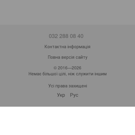
032 288 08 40
Контактна інформація
Повна версія сайту
© 2016—2026
Немає більшої цілі, ніж служити іншим
Усі права захищені
Укр
Рус
bonro ua