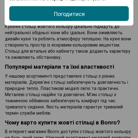
простір, темні додають глибини. Підбирайте відтінок
жовтого відповідно до кольорової палітри вашого інтер’єру.
Погодитися
Жовтий акцент на кухні та в інших зонах
Кухонні стільці жовтого кольору ідеально підійдуть до
нейтральної обідньої зони або їдальні. Вони оживляють
дизайн кухні та роблять атмосферу теплішою. На кухні вони
створюють простір із яскравим кольоровим акцентом.
Стільці для вітальні або кабінету також додають характеру
та оживляють обстановку.
Популярні матеріали та їхні властивості
У нашому асортименті представлені стільці з різних
матеріалів. Дерев’яні стільці забезпечують довговічність і
природне тепло. Пластикові моделі легкі та практичні.
Металеві стільці надійні та довговічні. М’які стільці з
тканинною оббивкою забезпечують комфорт під час
тривалого сидіння. Якість матеріалів гарантує тривалий
термін служби меблів.
Чому варто купити жовті стільці в Bonro?
В інтернет-магазині Bonro доступні стільці жовтого кольору
на будь-який смак. Широкий асортимент моделей дозволяє