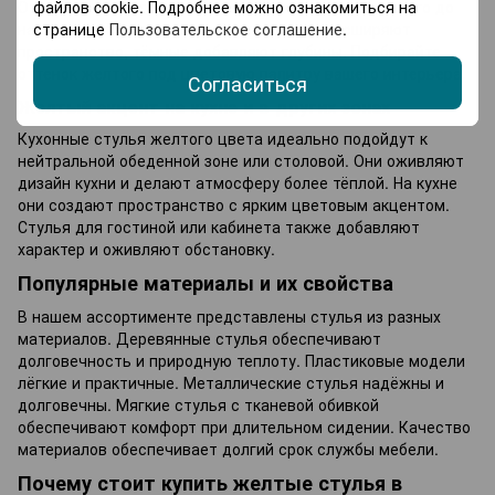
файлов cookie. Подробнее можно ознакомиться на
Оттенков желтого очень много: от нежного лимонного до
странице
Пользовательское соглашение
.
насыщенного горчичного. Светлые тона расширяют
пространство, тёмные добавляют глубины. Подбирайте
оттенок желтого под цветовую палитру вашего интерьера.
Согласиться
Желтый акцент на кухне и в других зонах
Кухонные стулья желтого цвета идеально подойдут к
нейтральной обеденной зоне или столовой. Они оживляют
дизайн кухни и делают атмосферу более тёплой. На кухне
они создают пространство с ярким цветовым акцентом.
Стулья для гостиной или кабинета также добавляют
характер и оживляют обстановку.
Популярные материалы и их свойства
В нашем ассортименте представлены стулья из разных
материалов. Деревянные стулья обеспечивают
долговечность и природную теплоту. Пластиковые модели
лёгкие и практичные. Металлические стулья надёжны и
долговечны. Мягкие стулья с тканевой обивкой
обеспечивают комфорт при длительном сидении. Качество
материалов обеспечивает долгий срок службы мебели.
Почему стоит купить желтые стулья в