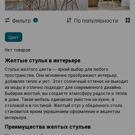
Садовые павильони
Садовые зонты
Шезлонги
Складная мебель
Столы
Фильтр
По популярности
1
Журнальные столы
Стеллажи
Цвет
Сушилки для одежды
Садовые тележки
Нет товаров
Теплицы и парники
Агроткань
Желтые стулья в интерьере
Стулья желтого цвета — яркий выбор для любого
пространства. Они мгновенно преображают интерьер,
добавляя тепло и уют. Этот солнечный оттенок не выходит
из моды и отлично подходит для современного дизайна.
Выбирая желтый, вы создаёте атмосферу радости и тепла
в доме. Такая мебель одинаково уместна на кухне, в
столовой и в гостиной. Желтый стул у обеденного стола
становится ярким украшением оформления и акцентом
интерьера.
Преимущества желтых стульев