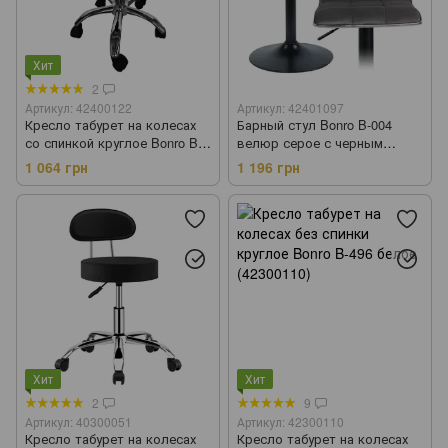
Хит
2
Артикул: 42400122
Артикул: 42401097
Кресло табурет на колесах
Барный стул Bonro B-004
со спинкой круглое Bonro B-
велюр серое с черным
498 белое (42400122)
основанием (42401097)
1 064 грн
1 196 грн
Хит
Хит
2
9
Артикул: 40300051
Артикул: 42300110
Кресло табурет на колесах
Кресло табурет на колесах