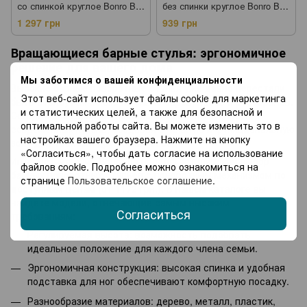
со спинкой круглое Bonro B-
без спинки круглое Bonro B-
491 черное (40300051)
496 белое (42300110)
1 297 грн
939 грн
Вращающиеся барные стулья: эргономичное
решение для вашего дома
Мы заботимся о вашей конфиденциальности
Высокие барные поворотные стулья уже давно перестали
Этот веб-сайт использует файлы cookie для маркетинга
быть атрибутом исключительно баров, пабов и ресторанов.
и статистических целей, а также для безопасной и
Сегодня они гармонично вписываются в интерьеры
оптимальной работы сайта. Вы можете изменить это в
современных кухонь, создавая стильную и функциональную
настройках вашего браузера. Нажмите на кнопку
зону для трапез и дружеских бесед.
«Согласиться», чтобы дать согласие на использование
Интернет-магазин Bonro.ua предлагает широкий выбор
файлов cookie. Подробнее можно ознакомиться на
барных поворотных стульев с поворотным механизмом по
странице
Пользовательское соглашение
.
доступным ценам (от 1172 грн.). В нашем каталоге вы
найдете модели, отвечающие самым высоким
Согласиться
требованиям:
Регулируемая высота: возможность подобрать
идеальное положение для каждого члена семьи.
Эргономичная конструкция: высокая спинка и удобная
подставка для ног обеспечивают комфортную посадку.
Разнообразие материалов: дерево, металл, пластик,