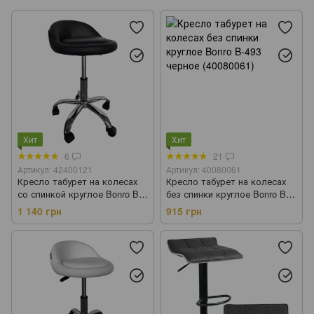
Садовые павильони
Садовые зонты
Шезлонги
Складная мебель
Столы
Журнальные столы
Стеллажи
Сушилки для одежды
Садовые тележки
Теплицы и парники
Агроткань
Хит
Хит
6
21
Артикул: 42400121
Артикул: 40080061
Кресло табурет на колесах
Кресло табурет на колесах
со спинкой круглое Bonro B-
без спинки круглое Bonro B-
498 черное (42400121)
493 черное (40080061)
1 140 грн
915 грн